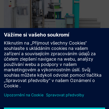
VirtualTwin
Simulace strojů, ověření automatizace a včasná identifikace
problému. Virtual Twin zjednodušuje uvedení do provozu a
zvyšuje kvalitu.
Další informace