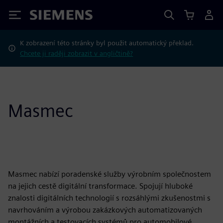
Siemens
K zobrazení této stránky byl použit automatický překlad.
Chcete ji raději zobrazit v angličtině?
Masmec
Masmec nabízí poradenské služby výrobním společnostem
na jejich cestě digitální transformace. Spojují hluboké
znalosti digitálních technologií s rozsáhlými zkušenostmi s
navrhováním a výrobou zakázkových automatizovaných
montážních a testovacích systémů pro automobilové