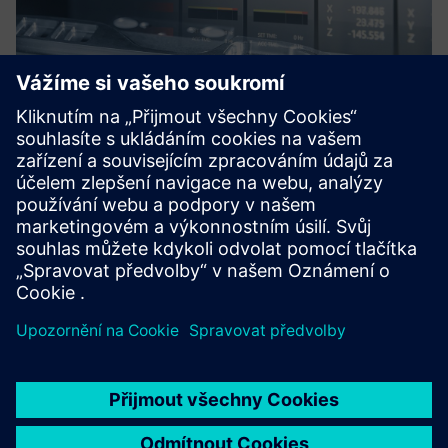
Process and condition monitoring
for machine tools
Systém monitorování procesů Genior modular a GEM CMS
pro detekci poškození, chybějící funkce, opotřebení, detekci
kolizí, adaptivní řízení (AC) a CBM.
Další informace