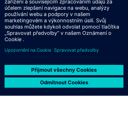
KONE dostupný v reálném čase. Pokud je například výtah
mimo provoz z důvodu poruchy nebo pravidelné údržby,
integrace je schopna tyto informace a její identifikační
umístění ...
Další informace