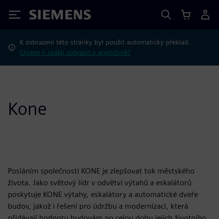
Siemens
K zobrazení této stránky byl použit automatický překlad.
Chcete ji raději zobrazit v angličtině?
Kone
Posláním společnosti KONE je zlepšovat tok městského
života. Jako světový lídr v odvětví výtahů a eskalátorů
poskytuje KONE výtahy, eskalátory a automatické dveře
budov, jakož i řešení pro údržbu a modernizaci, která
přidávají hodnotu budovám po celou dobu jejich životního