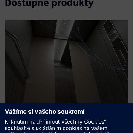
Dostupné produkty
KONE operational API’s
Díky integraci KONE s Siemens Building X je stav výtahu