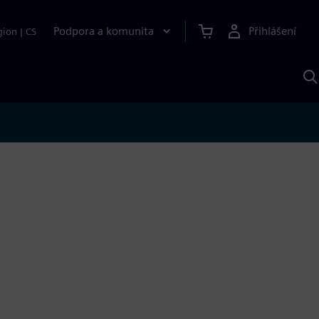
Podpora a komunita
Přihlášení
gion
|
CS
H
p
A
S