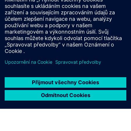
INTEREL.io
Řídicí panel správy pokojů pro hosty a řízení energie pro
pohostinství. Zobrazení obsazenosti, statistiky HVAC
Další informace