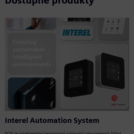
Dostupné produkty
Interel Automation System
EOS je inteligentní termostat snímající obsazenost (titul