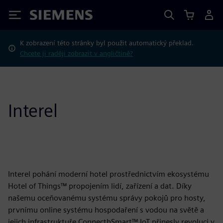
Siemens
K zobrazení této stránky byl použit automatický překlad.
Chcete ji raději zobrazit v angličtině?
Interel
Interel pohání moderní hotel prostřednictvím ekosystému
Hotel of Things™ propojením lidí, zařízení a dat. Díky
našemu oceňovanému systému správy pokojů pro hosty,
prvnímu online systému hospodaření s vodou na světě a
jejich infrastruktuře ConnectbSmart™ IoT přinesly revoluci v