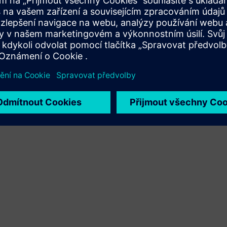
Xcelerator a vlastního produktu
Sell
Prodej/spoluprodej softwaru a digitálního hardwaru pro
Siemens Xcelerator