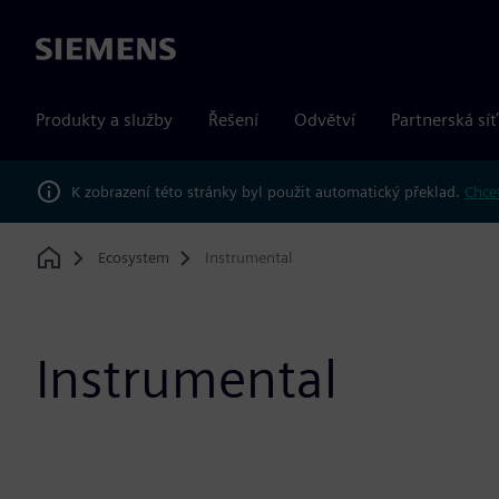
Siemens
Produkty a služby
Řešení
Odvětví
Partnerská síť
K zobrazení této stránky byl použit automatický překlad.
Chcet
Ecosystem
Instrumental
Home
Instrumental