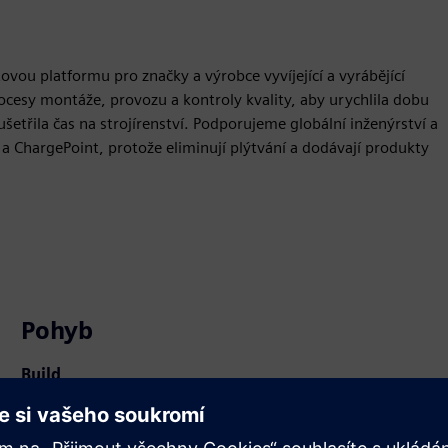
vou platformu pro značky a výrobce vyvíjející a vyrábějící
rocesy montáže, provozu a kontroly kvality, aby urychlila dobu
ušetřila čas na strojírenství. Podporujeme globální inženýrství a
a ChargePoint, protože eliminují plýtvání a dodávají produkty
Pohyb
Build
Rozšiřuje produkt/řešení Siemens Xcelerator nebo na nich
staví vytvořením nového produktu nebo vytváří nové
řešení pro zákazníky integrací produktu Siemens