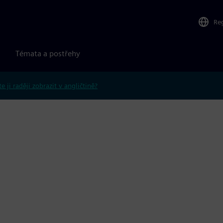
Re
Témata a postřehy
e ji raději zobrazit v angličtině?