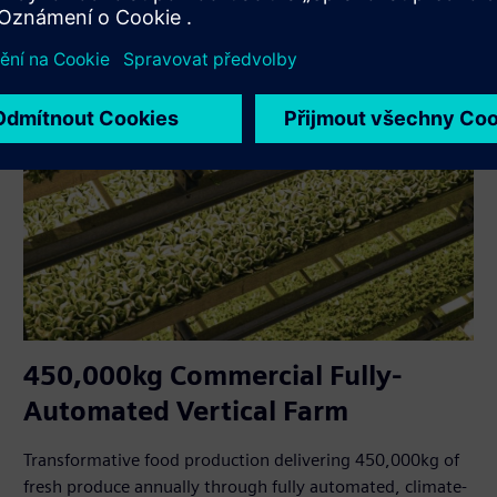
450,000kg Commercial Fully-
Automated Vertical Farm
Transformative food production delivering 450,000kg of
fresh produce annually through fully automated, climate-