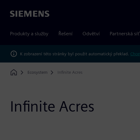
Siemens
Produkty a služby
Řešení
Odvětví
Partnerská síť
K zobrazení této stránky byl použit automatický překlad.
Chcet
Ecosystem
Infinite Acres
Home
Infinite Acres