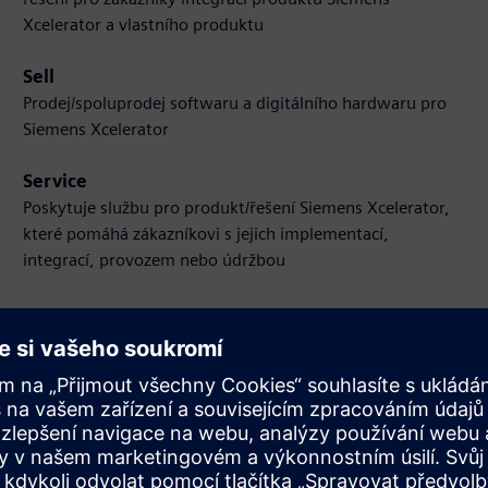
Xcelerator a vlastního produktu
Sell
Prodej/spoluprodej softwaru a digitálního hardwaru pro
Siemens Xcelerator
Service
Poskytuje službu pro produkt/řešení Siemens Xcelerator,
které pomáhá zákazníkovi s jejich implementací,
integrací, provozem nebo údržbou