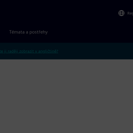
Re
Témata a postřehy
e ji raději zobrazit v angličtině?