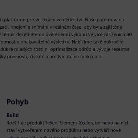
u platformu pro vertikální zemědělství. Naše patentovaná
zaci, hnojení a snímání v reálném čase, aby byla zajištěna
y téměř desetiletému ověřenému výkonu ve více zařízeních 80
opnost a opakovatelné výsledky. Nabízíme také pokročilé
dukce mladých rostlin, optimalizace odrůd a vývoje receptur
ky přesnosti, čistotě a předvídatelné funkčnosti.
Pohyb
Build
Rozšiřuje produkt/řešení Siemens Xcelerator nebo na nich
staví vytvořením nového produktu nebo vytváří nové
řešení pro zákazníky integrací produktu Siemens