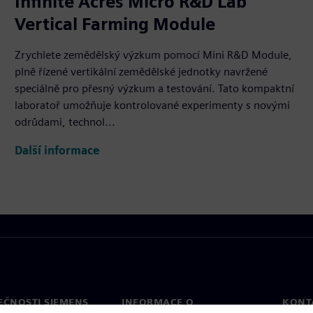
Infinite Acres Micro R&D Lab
Vertical Farming Module
Zrychlete zemědělský výzkum pomocí Mini R&D Module,
plně řízené vertikální zemědělské jednotky navržené
speciálně pro přesný výzkum a testování. Tato kompaktní
laboratoř umožňuje kontrolované experimenty s novými
odrůdami, technol...
Další informace
EČNOSTI SIEMENS
INFORMACE O
KONT