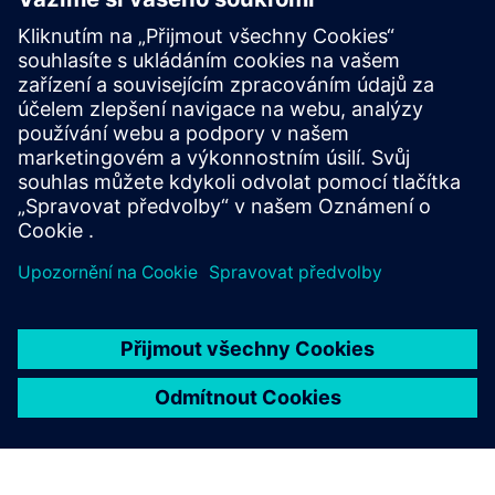
5X-Analyzer / 5 axis-accuracy
The sensor system for automatic measurement and
compensation of your 5-axis-machine geometry.
Další informace