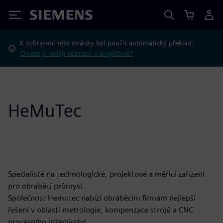
Siemens
K zobrazení této stránky byl použit automatický překlad.
Chcete ji raději zobrazit v angličtině?
HeMuTec
Specialisté na technologické, projektové a měřicí zařízení
pro obráběcí průmysl.
Společnost Hemutec nabízí obráběcím firmám nejlepší
řešení v oblasti metrologie, kompenzace strojů a CNC
procesního inženýrství.