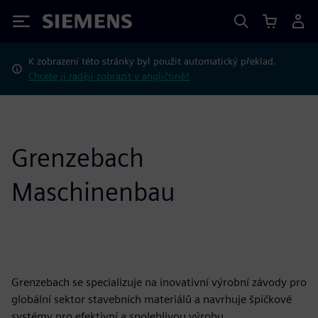
Siemens
K zobrazení této stránky byl použit automatický překlad.
Chcete ji raději zobrazit v angličtině?
Grenzebach
Maschinenbau
Grenzebach se specializuje na inovativní výrobní závody pro
globální sektor stavebních materiálů a navrhuje špičkové
systémy pro efektivní a spolehlivou výrobu.