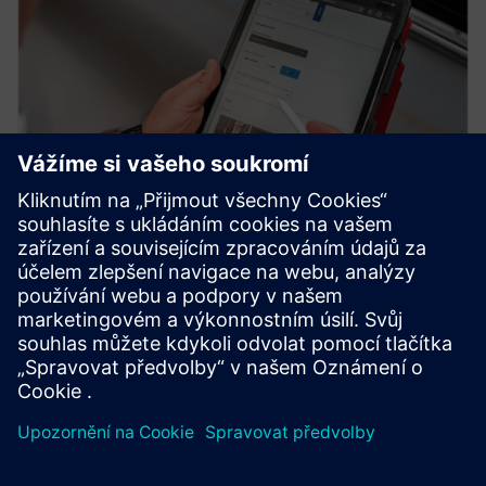
SERICY.assist Recorder
Transformujte manuální dokumentaci na digitální data bez
námahy pomocí Sericy.assist Recorder. Vytvářejte vlastní
formuláře - není nutné kódování.
Další informace