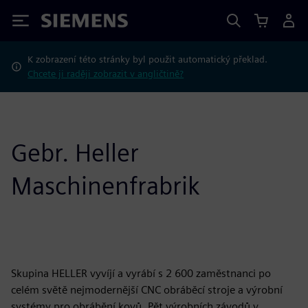
Siemens
K zobrazení této stránky byl použit automatický překlad.
Chcete ji raději zobrazit v angličtině?
Gebr. Heller
Maschinenfrabrik
Skupina HELLER vyvíjí a vyrábí s 2 600 zaměstnanci po
celém světě nejmodernější CNC obráběcí stroje a výrobní
systémy pro obrábění kovů. Pět výrobních závodů v