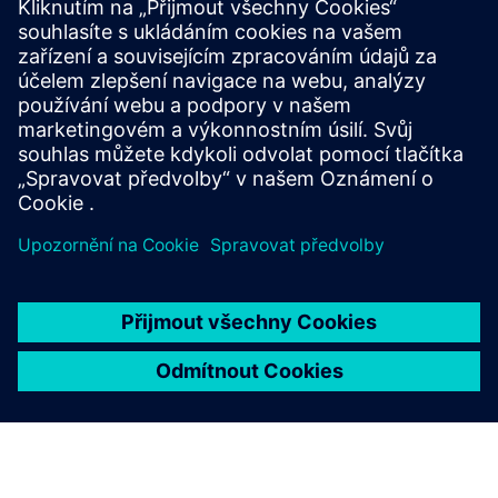
Perfect Match for Training
Kompaktní CNC stroj značky HELLER s ovládáním
SINUMERIK ONE s přidruženým Digital Twin otevírá nové
možnosti technického tréninku.
Další informace