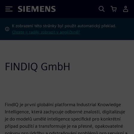
Siemens
K zobrazení této stránky byl použit automatický překlad.
Chcete ji raději zobrazit v angličtině?
FINDIQ GmbH
FindIQ je první globální platforma Industrial Knowledge
Intelligence, která zachycuje odborné znalosti, digitalizuje
je do modelů umělé inteligence specifické pro konkrétní
případ použití a transformuje je na přesné, opakovatelné
pokyny pro údržbu a odstraňování problémů pro servisní a