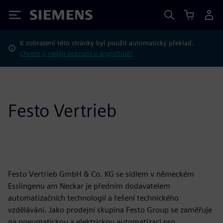
Siemens
K zobrazení této stránky byl použit automatický překlad.
Chcete ji raději zobrazit v angličtině?
Festo Vertrieb
Festo Vertrieb GmbH & Co. KG se sídlem v německém
Esslingenu am Neckar je předním dodavatelem
automatizačních technologií a řešení technického
vzdělávání. Jako prodejní skupina Festo Group se zaměřuje
na pneumatickou a elektrickou automatizaci pro