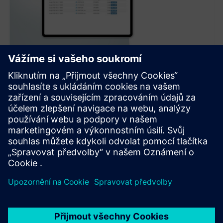
Festo AX Data Access
Festo AX Data Access je IoT gateway software, který načítá
data z komponent Festo přes MQTT. Ideální pro
jednoduchá řešení založená na datech pro monitorování
energie nebo stavu.
Další informace