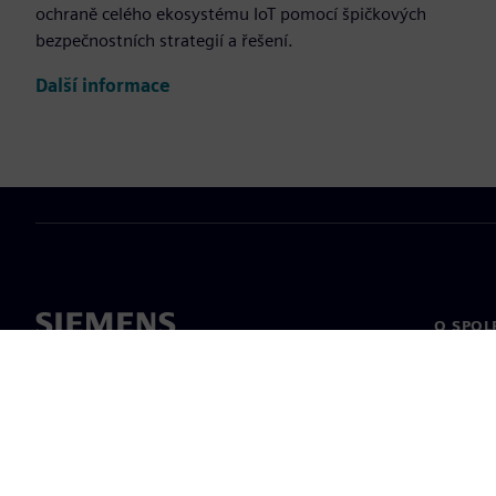
ochraně celého ekosystému IoT pomocí špičkových
bezpečnostních strategií a řešení.
Další informace
O SPOL
O nás
Vedení
Novinky 