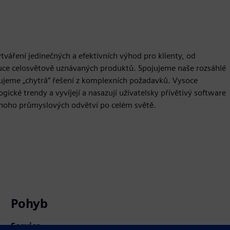
ytváření jedinečných a efektivních výhod pro klienty, od
buce celosvětově uznávaných produktů. Spojujeme naše rozsáhlé
ujeme „chytrá“ řešení z komplexních požadavků. Vysoce
gické trendy a vyvíjejí a nasazují uživatelsky přívětivý software
mnoho průmyslových odvětví po celém světě.
Pohyb
Service