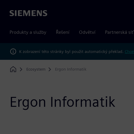
Siemens
Produkty a služby
Řešení
Odvětví
Partnerská síť
K zobrazení této stránky byl použit automatický překlad.
Chcet
Ecosystem
Ergon Informatik
Home
Ergon Informatik