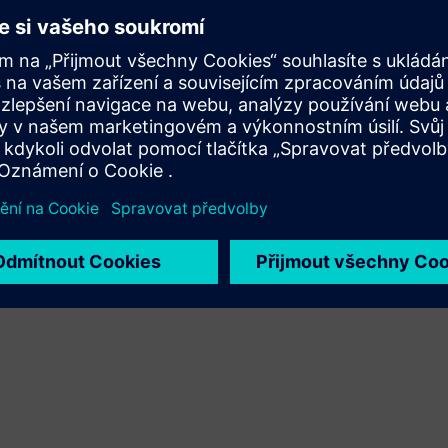
Poskytuje službu pro produkt/řešení Siemens Xcelerator,
které pomáhá zákazníkovi s jejich implementací,
integrací, provozem nebo údržbou