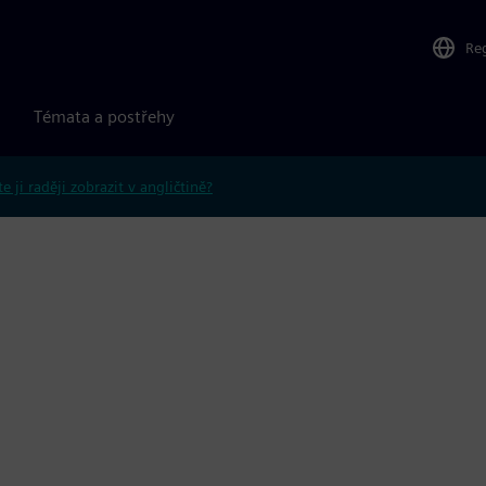
Re
Témata a postřehy
e ji raději zobrazit v angličtině?