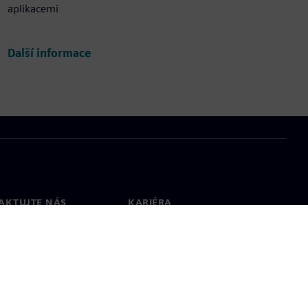
aplikacemi
Další informace
AKTUJTE NÁS
KARIÉRA
kt
Pracovní místa a kariéra
větové pobočky
Otevřené pracovní pozice