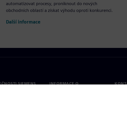
automatizovat procesy, proniknout do nových
obchodních oblastí a získat výhodu oproti konkurenci.
Další informace
EČNOSTI SIEMENS
INFORMACE O
KONT
SPOLEČNOSTI
Konta
Společnost
Celos
Vztahy s investory
a tisk
Strategie