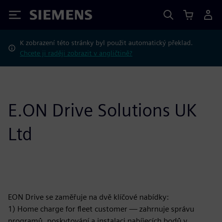
Siemens
K zobrazení této stránky byl použit automatický překlad.
Chcete ji raději zobrazit v angličtině?
E.ON Drive Solutions UK
Ltd
EON Drive se zaměřuje na dvě klíčové nabídky:
1) Home charge for fleet customer — zahrnuje správu
programů, poskytování a instalaci nabíjecích bodů v