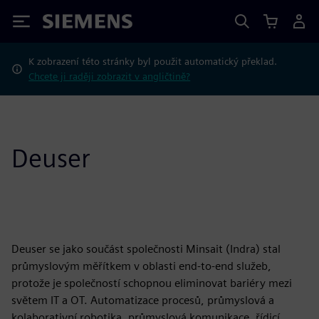
Siemens
K zobrazení této stránky byl použit automatický překlad.
Chcete ji raději zobrazit v angličtině?
Deuser
Deuser se jako součást společnosti Minsait (Indra) stal
průmyslovým měřítkem v oblasti end-to-end služeb,
protože je společností schopnou eliminovat bariéry mezi
světem IT a OT. Automatizace procesů, průmyslová a
kolaborativní robotika, průmyslová komunikace, řídicí