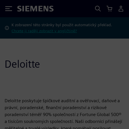
Siemens
K zobrazení této stránky byl použit automatický překlad.
Chcete ji raději zobrazit v angličtině?
Deloitte
Deloitte poskytuje špičkové auditní a ověřovací, daňové a
právní, poradenské, finanční poradenství a rizikové
poradenství téměř 90% společností z Fortune Global 500®
a tisícům soukromých společností. Naši odborníci přinášejí
měřitelné a trvalé výsledky, které pomáhají posilovat