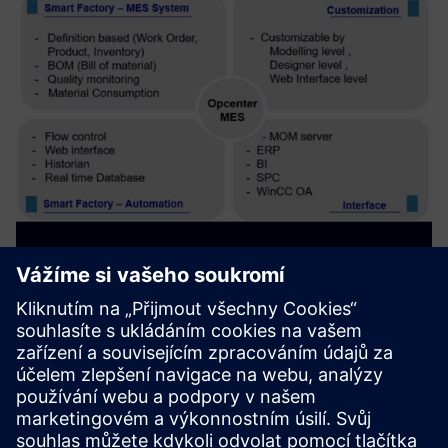
Industrial Operations X (MES)
Spolehlivý a flexibilní rámec MES pro modelování procesů
bez interních dat
Přizpůsobitelné pro modelování, návrhář, webové rozhraní