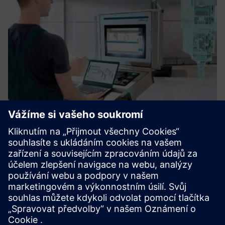
Virtual Smart Factory for Additive
Manufacturing
VSF enables large-scale additive manufacturing by
SINUMERIK with thermoplastics. Modular,adapt to new
materials, captures precise digital fingerprints
Další informace