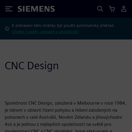
Siemens
K zobrazení této stránky byl použit automatický překlad.
Chcete ji raději zobrazit v angličtině?
CNC Design
Společnost CNC Design, založená v Melbourne v roce 1984,
je lídrem v oblasti řízení pohybu a řešení založených na
pohonech v celé Austrálii, Novém Zélandu a jihovýchodní
Asii a je jednou z nejlepších společností na světě pro
modernizaci CNC a CNC obrábění. Jsme zástupcem a