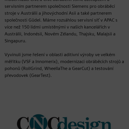
servisním partnerem společnosti Siemens pro obráběcí
stroje v Austrálii a jihovýchodní Asii a také partnerem
společnosti Güdel. Máme rozsáhlou servisní síť v APAC s
více než 150 lidmi umístěnými v našich kancelářích v
Austrálii, Indonésii, Novém Zélandu, Thajsku, Malajsii a
Singapuru.
Vyvinuli jsme řešení v oblasti aditivní výroby ve velkém
měřítku (VSF a Innomerix), modernizaci obráběcích strojů a
pohonů (RollGrind, WheellaThe a GearCut) a testování
převodovek (GearTest).