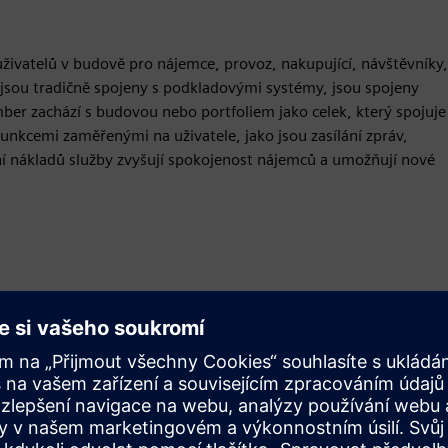
ivatelů v budově pro nájemce, provoz, nakupující, návštěvníky,
é jsou tradičně spojeny s podkladovými systémy, jsou spojeny
ber zachází s budovou nebo portfoliem jako celek, který spojuje
 funkcemi zaměřenými na uživatele, jako jsou zasílání zpráv,
ní nákladů služby zvyšují spokojenost nájemců a umožňují nové
Pohyb
Build
Rozšiřuje produkt/řešení Siemens Xcelerator nebo na nich
staví vytvořením nového produktu nebo vytváří nové
řešení pro zákazníky integrací produktu Siemens