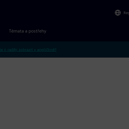
Re
Témata a postřehy
e ji raději zobrazit v angličtině?