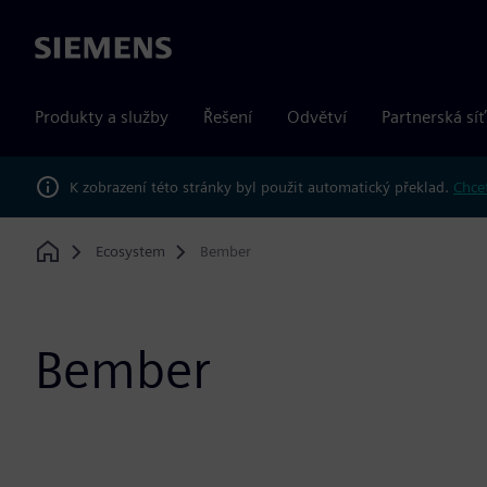
Siemens
Produkty a služby
Řešení
Odvětví
Partnerská síť
K zobrazení této stránky byl použit automatický překlad.
Chcet
Ecosystem
Bember
Home
Bember