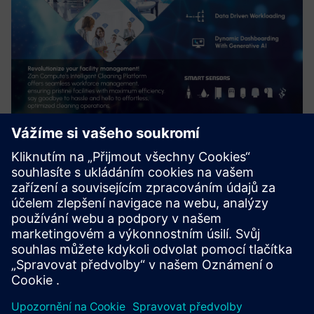
Zan cleaning intelligence
Řešení společnosti Zan využívá data senzorů, zpětnou
vazbu od uživatelů a umělou inteligenci ke zlepšení
uživatelského komfortu v budovách. Díky své otevřené
platformě se řešení Zan může integrovat s dalšími senzory
a softwarem a ...
Další informace