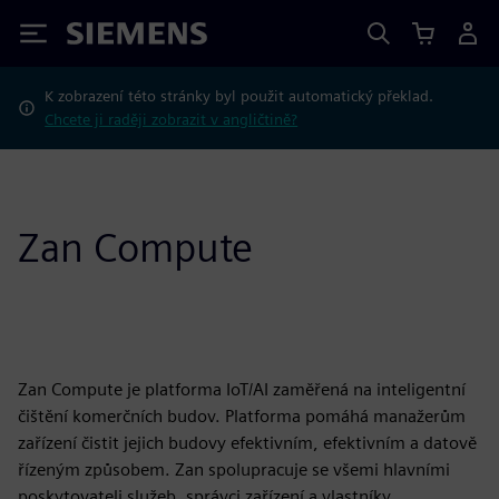
Siemens
K zobrazení této stránky byl použit automatický překlad.
Chcete ji raději zobrazit v angličtině?
Zan Compute
Zan Compute je platforma IoT/AI zaměřená na inteligentní
čištění komerčních budov. Platforma pomáhá manažerům
zařízení čistit jejich budovy efektivním, efektivním a datově
řízeným způsobem. Zan spolupracuje se všemi hlavními
poskytovateli služeb, správci zařízení a vlastníky