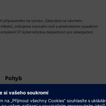
PKI připraveného na výrobu. Zabýváme se návrhem,
tifikátů, snižujeme manuální úsilí a předcházíme výpadkům
omplexní OT kybernetickou bezpečnost pro zabezpečení
Pohyb
Service
Poskytuje službu pro produkt/řešení Siemens Xcelerator,
které pomáhá zákazníkovi s jejich implementací,
integrací, provozem nebo údržbou