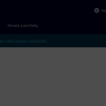
Re
Témata a postřehy
e ji raději zobrazit v angličtině?