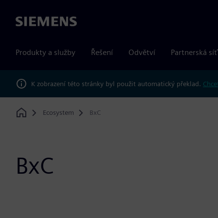
Siemens
Produkty a služby
Řešení
Odvětví
Partnerská síť
K zobrazení této stránky byl použit automatický překlad.
Chcet
Ecosystem
BxC
Home
BxC