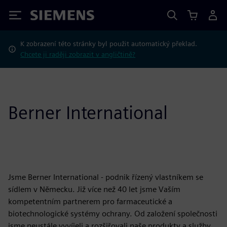
Siemens
K zobrazení této stránky byl použit automatický překlad.
Chcete ji raději zobrazit v angličtině?
Berner International
Jsme Berner International - podnik řízený vlastníkem se
sídlem v Německu. Již více než 40 let jsme Vaším
kompetentním partnerem pro farmaceutické a
biotechnologické systémy ochrany. Od založení společnosti
jsme neustále vyvíjeli a rozšiřovali naše produkty a služby.