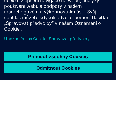
substances and genetically modified organisms in
microbiological safety ca...
Další informace