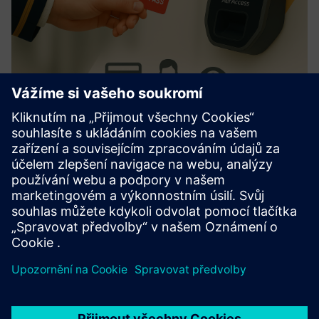
AerAccess Card
Zjednodušuje ASIC/řízení přístupu. Integruje se s hlavními
systémy. Uživatelsky přívětivá aktivace, přizpůsobitelný
design. Snižuje administrativní úkoly, zvyšuje zabezpečení.
Další informace