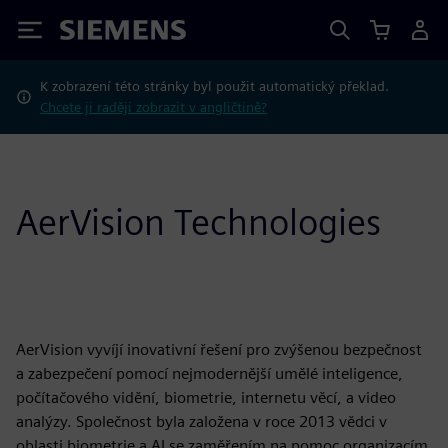
Siemens
K zobrazení této stránky byl použit automatický překlad.
Chcete ji raději zobrazit v angličtině?
AerVision Technologies
AerVision vyvíjí inovativní řešení pro zvýšenou bezpečnost
a zabezpečení pomocí nejmodernější umělé inteligence,
počítačového vidění, biometrie, internetu věcí, a video
analýzy. Společnost byla založena v roce 2013 vědci v
oblasti biometrie a AI se zaměřením na pomoc organizacím