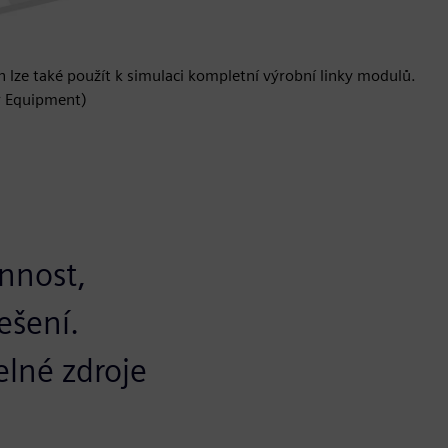
 lze také použít k simulaci kompletní výrobní linky modulů.
r Equipment)
innost,
ešení.
elné zdroje