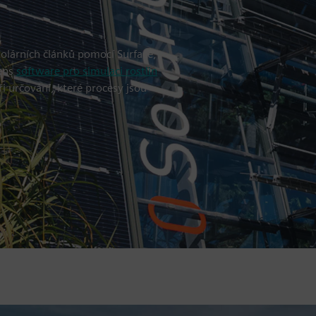
olárních článků pomocí Surface,
mens
software pro simulaci rostlin
i určování, které procesy jsou