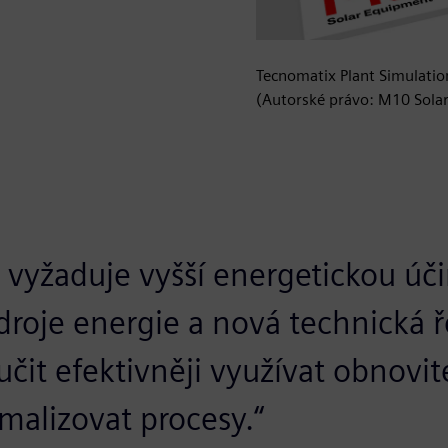
Tecnomatix Plant Simulation
(Autorské právo: M10 Sola
y vyžaduje vyšší energetickou úč
droje energie a nová technická ř
čit efektivněji využívat obnovit
malizovat procesy.“