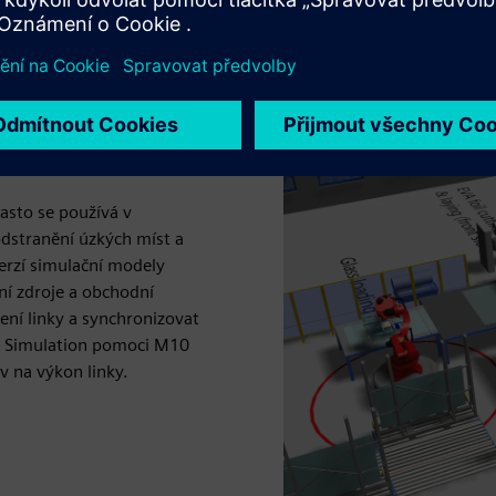
 doma. Naše odborné
ilné strojírenství mohou být
SURFACE, výrobní závod na 
sériové výroby po pouhých 
postradatelné. Stávají se
Equipment)
stickou cenu, „dodává
asto se používá v
odstranění úzkých míst a
erzí simulační modely
ní zdroje a obchodní
ení linky a synchronizovat
t Simulation pomoci M10
iv na výkon linky.