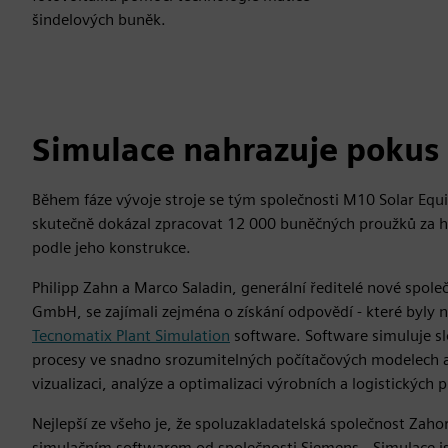
šindelových buněk.
Simulace nahrazuje pokus
Během fáze vývoje stroje se tým společnosti M10 Solar Equi
skutečně dokázal zpracovat 12 000 buněčných proužků za 
podle jeho konstrukce.
Philipp Zahn a Marco Saladin, generální ředitelé nové spol
GmbH, se zajímali zejména o získání odpovědí - které byly
Tecnomatix Plant Simulation
software. Software simuluje sl
procesy ve snadno srozumitelných počítačových modelech a l
vizualizaci, analýze a optimalizaci výrobních a logistických 
Nejlepší ze všeho je, že spoluzakladatelská společnost Zahor
simulačním softwarem od společnosti Siemens. „Simulace jsm