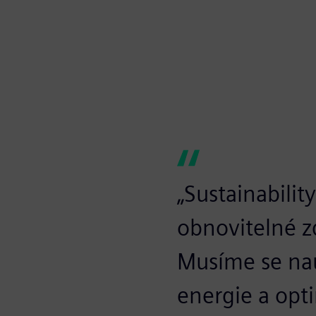
„Sustainabilit
obnovitelné z
Musíme se nau
energie a opti