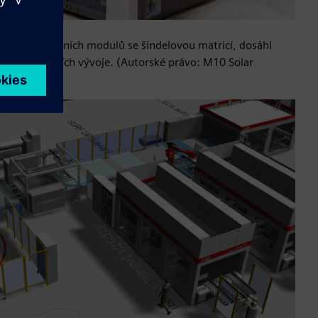
výrobu solárních modulů se šindelovou matricí, dosáhl
sedmi měsících vývoje. (Autorské právo: M10 Solar