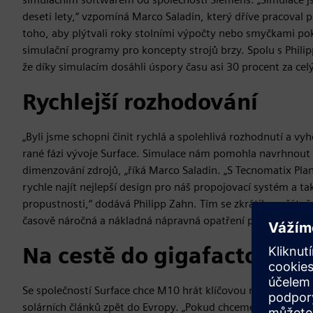
deseti lety,“ vzpomíná Marco Saladin, který dříve pracoval
toho, aby plýtvali roky stolními výpočty nebo smyčkami po
simulační programy pro koncepty strojů brzy. Spolu s Phil
že díky simulacím dosáhli úspory času asi 30 procent za cel
Rychlejší rozhodování
„Byli jsme schopni činit rychlá a spolehlivá rozhodnutí a vyh
rané fázi vývoje Surface. Simulace nám pomohla navrhnout ro
dimenzování zdrojů, „říká Marco Saladin. „S Tecnomatix Pla
rychle najít nejlepší design pro náš propojovací systém a 
propustnosti,“ dodává Philipp Zahn. Tím se zkrátila počáteč
časově náročná a nákladná nápravná opatření později ve v
Na cestě do gigafactories
Se společností Surface chce M10 hrát klíčovou roli při návr
solárních článků zpět do Evropy. „Pokud chceme významně 