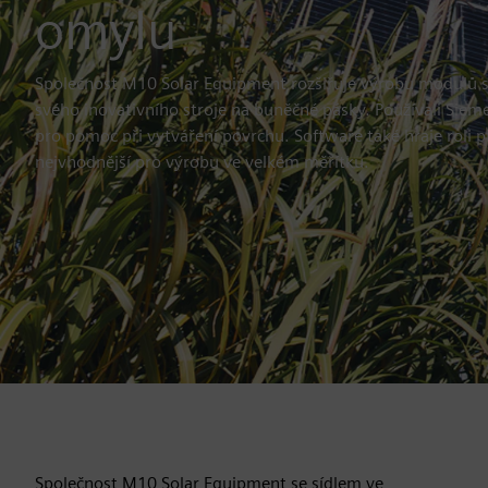
omylu
Společnost M10 Solar Equipment rozšiřuje výrobu modulů s
svého inovativního stroje na buněčné pásky. Používali Sie
pro pomoc při vytváření povrchu. Software také hraje roli př
nejvhodnější pro výrobu ve velkém měřítku.
Společnost M10 Solar Equipment se sídlem ve