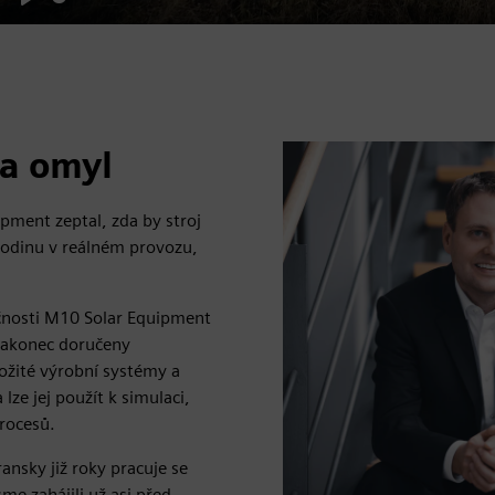
Play
 a omyl
pment zeptal, zda by stroj
hodinu v reálném provozu,
ečnosti M10 Solar Equipment
 nakonec doručeny
ožité výrobní systémy a
ze jej použít k simulaci,
procesů.
ansky již roky pracuje se
e zahájili už asi před