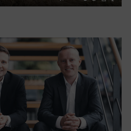
Mute
Settings
PIP
Enter
fullscre