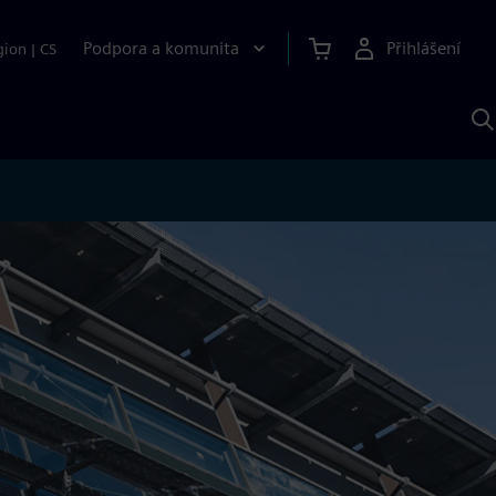
Podpora a komunita
Přihlášení
gion
|
CS
H
p
A
S