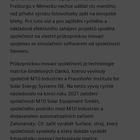
Freiburgu v Německu nechce udělat nic menšího,
než přivést výrobu fotovoltaiky zpět na evropské
břehy. Pro tuto vizi a pro zajištění rychlého a
nákladově efektivního zahájení projektů spoléhá
společnost na vlastní průkopnickou inovaci
spojenou se simulačním softwarem od společnosti
Siemens.
Průkopnickou inovací společnosti je technologie
matrice šindelových článků, kterou vyvinuly
společně M10 Industries a Fraunhofer Institute for
Solar Energy Systems ISE. Na tento vývoj rychle
následovalo na konci roku 2021 založení
společnosti M10 Solar Equipment GmbH,
společného podniku mezi M10 Industries a
dodavatelem automatizačních zařízení
Zahoransky. Cíl: začít vyrábět Surface, stroj, který
společnosti vynalezly a který dokáže vyrábět
fotovoltaiku pomocí technologie matice