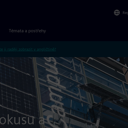
Re
Témata a postřehy
e ji raději zobrazit v angličtině?
okusu a