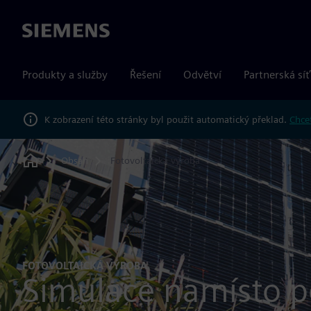
Siemens
Produkty a služby
Řešení
Odvětví
Partnerská síť
K zobrazení této stránky byl použit automatický překlad.
Chcet
Obsah
Fotovoltaická výroba
Home
FOTOVOLTAICKÁ VÝROBA
Simulace namísto p