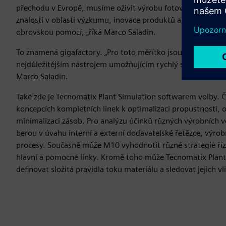
přechodu v Evropě, musíme oživit výrobu fotovoltaiky zde
znalosti v oblasti výzkumu, inovace produktů a historicky s
obrovskou pomocí, „říká Marco Saladin.
To znamená gigafactory. „Pro toto měřítko jsou simulace ne
nejdůležitějším nástrojem umožňujícím rychlý start za reali
Marco Saladin.
Také zde je Tecnomatix Plant Simulation softwarem volby. Č
koncepcích kompletních linek k optimalizaci propustnosti, 
minimalizaci zásob. Pro analýzu účinků různých výrobních v
berou v úvahu interní a externí dodavatelské řetězce, výrob
procesy. Současně může M10 vyhodnotit různé strategie říz
hlavní a pomocné linky. Kromě toho může Tecnomatix Plan
definovat složitá pravidla toku materiálu a sledovat jejich vl