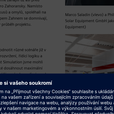
 pro Zahoransky. Namísto
kusů a omylů, spoléhali na
Marco Saladin (vlevo) a Ph
ippem Zahnem se domnívají,
Solar Equipment GmbH jako 
ý průběh projektu.
Equipment)
odnotit různé scénáře již v
zvržení, řídicí logiku a
nt Simulation jsme mohli
také dosáhnout maximální
ní fáze výroby a eliminovala
ýrobním procesu.
atu rozsáhlé výroby
přispět k energetickému