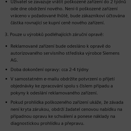
Uživatel se zavazuje vrátit poškozené zařízení do 2 týdnů
ode dne obdržení nového. Není-li poškozené zařízení
vráceno v požadované lhůtě, bude zákazníkovi účtována
částka rovnající se kupní ceně nového zařízení.
3. Pouze u výrobků podléhajících záruční opravě:
Reklamované zařízení bude odesláno k opravě do
autorizovaného servisního střediska výrobce Siemens
AG.
Doba dokončení opravy: cca 2-4 týdny
V samostatném e-mailu obdržíte potvrzení o přijetí
objednávky ke zpracování spolu s číslem případu a
pokyny k odeslání reklamovaného zařízení.
Pokud prohlídka poškozeného zařízení ukáže, že závada
není kryta zárukou, obdrží žadatel cenovou nabídku na
případnou opravu ke schválení a ponese náklady na
diagnostickou prohlídku a přepravu.