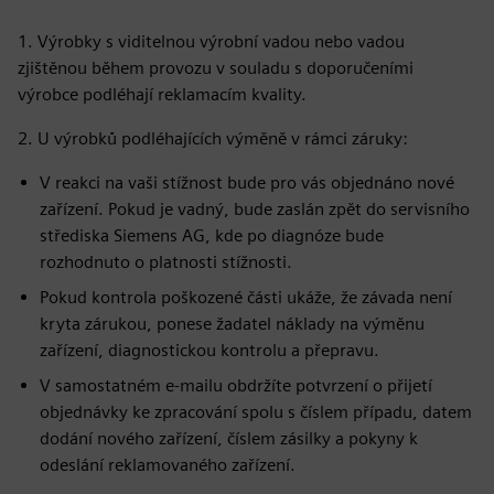
1. Výrobky s viditelnou výrobní vadou nebo vadou
zjištěnou během provozu v souladu s doporučeními
výrobce podléhají reklamacím kvality.
2. U výrobků podléhajících výměně v rámci záruky:
V reakci na vaši stížnost bude pro vás objednáno nové
zařízení. Pokud je vadný, bude zaslán zpět do servisního
střediska Siemens AG, kde po diagnóze bude
rozhodnuto o platnosti stížnosti.
Pokud kontrola poškozené části ukáže, že závada není
kryta zárukou, ponese žadatel náklady na výměnu
zařízení, diagnostickou kontrolu a přepravu.
V samostatném e-mailu obdržíte potvrzení o přijetí
objednávky ke zpracování spolu s číslem případu, datem
dodání nového zařízení, číslem zásilky a pokyny k
odeslání reklamovaného zařízení.