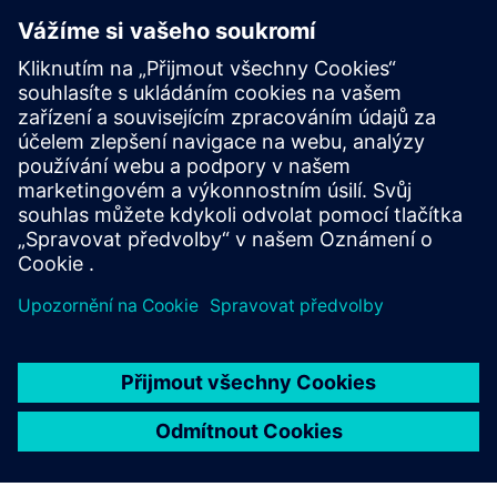
POZOR!! PROSÍM NEPOSÍLEJTE ZAŘÍZENÍ DŘÍVE, NEŽ
OBDRŽÍTE POTVRZENÍ O PŘIJETÍ REKLAMACE. POTVRZENÍ
BUDE OBSAHOVAT SPRÁVNOU ADRESU PRO ODESLÁNÍ
REKLAMOVANÉHO PRODUKTU.
Odesláním formuláře potvrzujete, že jste si přečetli
reklamační řád Siemens Sp. z o. o. a jeho přijetí. Máte-li
jakékoli dotazy nebo obavy týkající se vyplnění formuláře,
kontaktujte nás na adrese: ics.pl@siemens.com