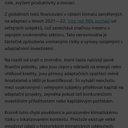
rizik, zvýšení produktivity a inovací.
Z globálních toků financování v oblasti klimatu zaměřených
na adaptaci v letech 2021—22,
Více než 98% pochází
od
veřejných subjektů, což zanechává značnou mezeru v
zapojení soukromého sektoru. Tato nerovnováha je
částečně způsobena vnímanými riziky a výnosy spojenými s
adaptačními investicemi.
Na rozdíl od snah o zmírnění, které často nabízejí jasné
finanční pobídky, jako jsou úspory nákladů na energii nebo
uhlíkové kredity, jsou přínosy adaptačních opatření méně
hmatatelné a těžší je kvantifikovat. To vytváří neochotu
mezi soukromými i veřejnými subjekty přidělovat kapitál na
adaptační projekty, zejména pokud čelí konkurenčním
investičním příležitostem nebo kapitálovým potřebám.
Kromě toho chybí povědomí a porozumění klimatickému
riziku v lokalizovaném kontextu. Přestože existuje velké
množství údajů o historických klimatických událostech,