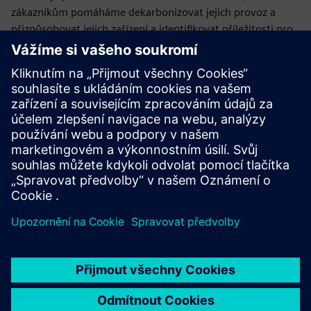
zákazníkům pomáháme dekarbonizovat jejich provoz a
přizpůsobovat jejich zařízení a identifikovat příležitosti pro
růst.
Závěr
Dopady změny klimatu jsou zničující a je zásadní, aby
veřejný i soukromý sektor přijal opatření ke zmírnění a
přizpůsobení se. S inteligentními technologiemi a
zvýšeným financováním můžeme vybudovat odolnější
budoucnost.