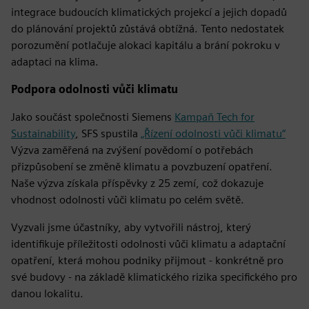
integrace budoucích klimatických projekcí a jejich dopadů
do plánování projektů zůstává obtížná. Tento nedostatek
porozumění potlačuje alokaci kapitálu a brání pokroku v
adaptaci na klima.
Podpora odolnosti vůči klimatu
Jako součást společnosti Siemens
Kampaň Tech for
Sustainability
, SFS spustila
„Řízení odolnosti vůči klimatu“
Výzva zaměřená na zvýšení povědomí o potřebách
přizpůsobení se změně klimatu a povzbuzení opatření.
Naše výzva získala příspěvky z 25 zemí, což dokazuje
vhodnost odolnosti vůči klimatu po celém světě.
Vyzvali jsme účastníky, aby vytvořili nástroj, který
identifikuje příležitosti odolnosti vůči klimatu a adaptační
opatření, která mohou podniky přijmout - konkrétně pro
své budovy - na základě klimatického rizika specifického pro
danou lokalitu.