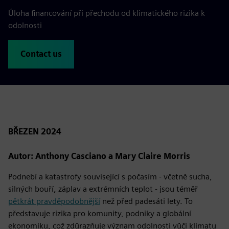
Úloha financování při přechodu od klimatického rizika k
odolnosti
Contact us
BŘEZEN 2024
Autor: Anthony Casciano a Mary Claire Morris
Podnebí a katastrofy související s počasím - včetně sucha,
silných bouří, záplav a extrémních teplot - jsou téměř
pětkrát pravděpodobnější
než před padesáti lety. To
představuje rizika pro komunity, podniky a globální
ekonomiku, což zdůrazňuje význam odolnosti vůči klimatu