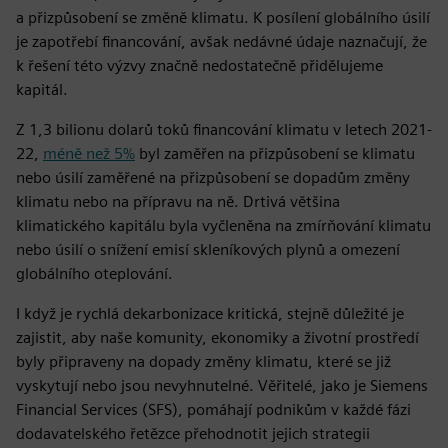
a přizpůsobení se změně klimatu. K posílení globálního úsilí
je zapotřebí financování, avšak nedávné údaje naznačují, že
k řešení této výzvy značně nedostatečně přidělujeme
kapitál.
Z 1,3 bilionu dolarů toků financování klimatu v letech 2021-
22,
méně než 5%
byl zaměřen na přizpůsobení se klimatu
nebo úsilí zaměřené na přizpůsobení se dopadům změny
klimatu nebo na přípravu na ně. Drtivá většina
klimatického kapitálu byla vyčleněna na zmírňování klimatu
nebo úsilí o snížení emisí skleníkových plynů a omezení
globálního oteplování.
I když je rychlá dekarbonizace kritická, stejně důležité je
zajistit, aby naše komunity, ekonomiky a životní prostředí
byly připraveny na dopady změny klimatu, které se již
vyskytují nebo jsou nevyhnutelné. Věřitelé, jako je Siemens
Financial Services (SFS), pomáhají podnikům v každé fázi
dodavatelského řetězce přehodnotit jejich strategii