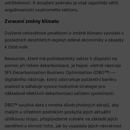
udržitelnosti. K dosažení pokroku je však zapotřebí větší
angažovanosti soukromého sektoru.
Zvracení změny klimatu
Zvýšené celosvětové povědomí o změně klimatu vyvolalo v
posledních desetiletích explozi zelené ekonomiky a závazky
k čisté nule.
Resources, které má podnikatelský sektor k dispozici na
pomoc při řešení dekarbonizace, je hojné, včetně nástroje
SFS Decarbonization Business Optimization (DBO™) —
digitálního nástroje, který odstraňuje počáteční bariéru
znalostí a odhaluje vysoce hodnotné strategie pro
nákladově efektivní dekarbonizaci zařízení společnosti.
DBO™ využívá data z mnoha důvěryhodných zdrojů, aby
malým a středním podnikům poskytla jejich aktuální
uhlíkovou stopu, přizpůsobené scénáře na základě jejich
zaměření a shrnutí toho, jak by vypadala jejich návratnost