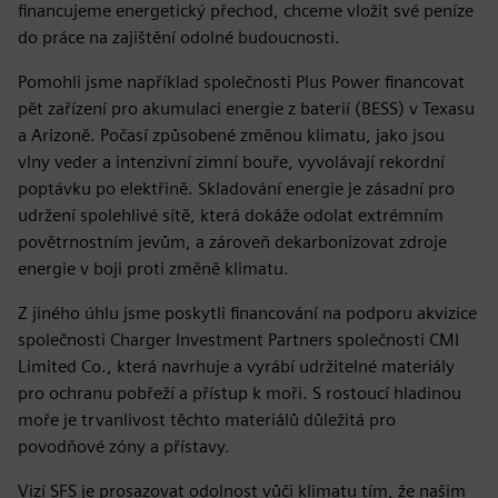
financujeme energetický přechod, chceme vložit své peníze
do práce na zajištění odolné budoucnosti.
Pomohli jsme například společnosti Plus Power financovat
pět zařízení pro akumulaci energie z baterií (BESS) v Texasu
a Arizoně. Počasí způsobené změnou klimatu, jako jsou
vlny veder a intenzivní zimní bouře, vyvolávají rekordní
poptávku po elektřině. Skladování energie je zásadní pro
udržení spolehlivé sítě, která dokáže odolat extrémním
povětrnostním jevům, a zároveň dekarbonizovat zdroje
energie v boji proti změně klimatu.
Z jiného úhlu jsme poskytli financování na podporu akvizice
společnosti Charger Investment Partners společnosti CMI
Limited Co., která navrhuje a vyrábí udržitelné materiály
pro ochranu pobřeží a přístup k moři. S rostoucí hladinou
moře je trvanlivost těchto materiálů důležitá pro
povodňové zóny a přístavy.
Vizí SFS je prosazovat odolnost vůči klimatu tím, že našim