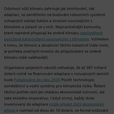
Odolnost vůči klimatu zahrnuje jak zmírňování, tak
adaptaci, se zaměřením na budování robustních systémů
schopných odolat šokům a stresům souvisejícím s
klimatem a zotavit se z nich. Nejzranitelnější komunity,
které nejméně přispívají ke změně klimatu
nepřiměřeně
postižené katastrofami souvisejícími s klimatem
. Vzhledem
k tomu, že četnost a závažnost těchto katastrof stále roste,
je potřeba značných investic do přizpůsobení se změně
klimatu stále naléhavější.
Organizace spojených národů odhaduje, že až 387 miliard
dolarů ročně na financování adaptace v rozvojových zemích
bude
Požadováno do roku 2030
Posílit technologie,
zemědělství a vodní systémy pro klimatická rizika. Řešení
těchto potřeb není jen otázkou ekonomické nutnosti, ale
také etického imperativu. I když strmý, každý dolar
investovaný do adaptace
může přinést čistý ekonomický
přínos
v rozmezí od dvou do 10 dolarů, ve formě snižování