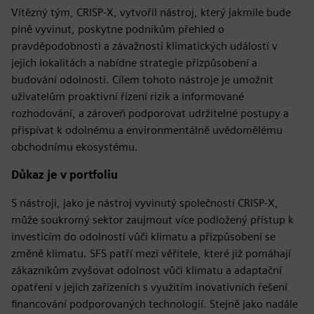
Vítězný tým, CRISP-X, vytvořil nástroj, který jakmile bude
plně vyvinut, poskytne podnikům přehled o
pravděpodobnosti a závažnosti klimatických událostí v
jejich lokalitách a nabídne strategie přizpůsobení a
budování odolnosti. Cílem tohoto nástroje je umožnit
uživatelům proaktivní řízení rizik a informované
rozhodování, a zároveň podporovat udržitelné postupy a
přispívat k odolnému a environmentálně uvědomělému
obchodnímu ekosystému.
Důkaz je v portfoliu
S nástroji, jako je nástroj vyvinutý společností CRISP-X,
může soukromý sektor zaujmout více podložený přístup k
investicím do odolnosti vůči klimatu a přizpůsobení se
změně klimatu. SFS patří mezi věřitele, které již pomáhají
zákazníkům zvyšovat odolnost vůči klimatu a adaptační
opatření v jejich zařízeních s využitím inovativních řešení
financování podporovaných technologií. Stejně jako nadále