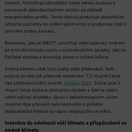
investic. Umožňuje uživatelům zadat adresu budovy a
porozumět dekarbonizačním cestám na základě
energetického profilu. Tento nástroj poskytuje zákazníkům
užitečné poznatky ke snížení jejich emisí a podporuje úsilí o
zmírnění změny klimatu.
Resources, jako je DBO™, umožňují velké pokroky směrem
ke zmírnění klimatu spolu s mezinárodními závazky, jako je
Pařížská dohoda a americký zákon o snížení inflace.
Změna klimatu však tyto snahy stále překonává. Svět
poprvé za celý rok překonal oteplování 1,5 stupně Celsia
nad předindustriální úroveň.
k lednu 2024
. Zůstat pod 2
stupni Celsia zůstává skličujícím úkolem a lidé na celém
světě zažívají důsledky. Spolu s dekarbonizačním úsilím
musíme lépe připravit naše komunity a globální
dodavatelské řetězce na nápor oteplujícího se světa.
Investice do odolnosti vůči klimatu a přizpůsobení se
změně klimatu