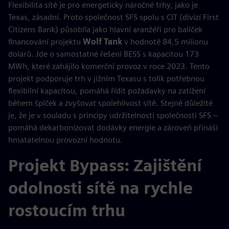
Flexibilita sítě je pro energeticky náročné trhy, jako je
Texas, zásadní. Proto společnost SFS spolu s CIT (divizí First
Citizens Bank) působila jako hlavní aranžéři pro balíček
financování projektu
Wolf Tank
v hodnotě 84,5 milionu
dolarů. Jde o samostatné řešení BESS s kapacitou 173
MWh, které zahájilo komerční provoz v roce 2023. Tento
projekt podporuje trh v jižním Texasu s tolik potřebnou
flexibilní kapacitou, pomáhá řídit požadavky na zatížení
během špiček a zvyšovat spolehlivost sítě. Stejně důležité
je, že je v souladu s principy udržitelnosti společnosti SFS –
pomáhá dekarbonizovat dodávky energie a zároveň přináší
hmatatelnou provozní hodnotu.
Projekt Bypass: Zajištění
odolnosti sítě na rychle
rostoucím trhu