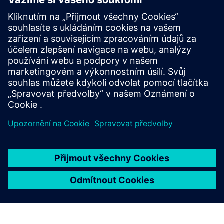
emisí a odkrytí nových hodnot v celém energetickém
systému. Přechod na udržitelnější, odolnější a ekonomicky
životaschopnější energetickou budoucnost bude záviset na
tom, jak dobře jej budeme financovat. Jsme hrdí na to, že
můžeme tento přechod vést. Se zkušeným a zapáleným
týmem jsme i nadále odhodláni podporovat technologie a
infrastrukturu, které činí energii s nulovými emisemi nejen
možnou, ale nevyhnutelnou.