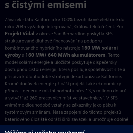
s čistými emisemi
Závazek státu Kalifornia ke 100% bezuhlíkové elektřině do
roku 2045 vyžaduje integrovaná, škálovatelná řešení. Pro
Projekt Vidal
v okrese San Bernardino poskytla SFS
strukturované dluhové financování na podporu
kombinovaného hybridního nástroje
160 MW solární
výroby
s
160 MW/ 640 MWh akumulátorem
. Tento
model solární energie a úložiště poskytuje dispečersky
dostupnou čistou energii, která posiluje spolehlivost sítě a
přispívá k dlouhodobé strategii dekarbonizace Kalifornie.
Kromě dodávek energie přináší projekt také ekonomický
přínos – generuje místní hodnotu přes 13,5 milionu dolarů
a vytváří až 260 pracovních míst ve stavebnictví. V SFS
vnímáme dlouhodobé vztahy se zákazníky jako páku k
systémovým změnám. Naše zapojení do těchto projektů
bateriového úložiště odráží širší závazek a umožňuje odolné
energetické systémy, podporu cílů na dosažení nulových