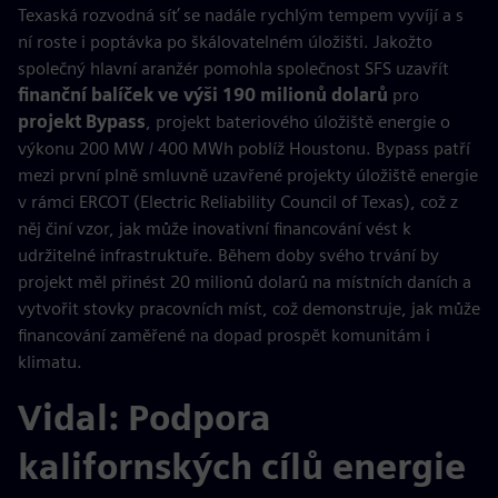
Texaská rozvodná síť se nadále rychlým tempem vyvíjí a s
ní roste i poptávka po škálovatelném úložišti. Jakožto
společný hlavní aranžér pomohla společnost SFS uzavřít
finanční balíček ve výši 190 milionů dolarů
pro
projekt Bypass
, projekt bateriového úložiště energie o
výkonu 200 MW / 400 MWh poblíž Houstonu. Bypass patří
mezi první plně smluvně uzavřené projekty úložiště energie
v rámci ERCOT (Electric Reliability Council of Texas), což z
něj činí vzor, ​​jak může inovativní financování vést k
udržitelné infrastruktuře. Během doby svého trvání by
projekt měl přinést 20 milionů dolarů na místních daních a
vytvořit stovky pracovních míst, což demonstruje, jak může
financování zaměřené na dopad prospět komunitám i
klimatu.
Vidal: Podpora
kalifornských cílů energie