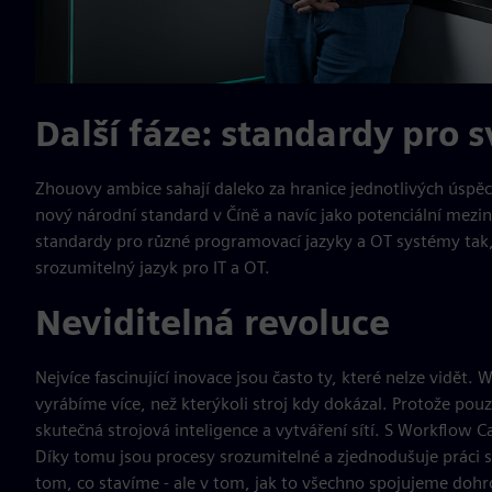
Další fáze: standardy pro s
Zhouovy ambice sahají daleko za hranice jednotlivých úsp
nový národní standard v Číně a navíc jako potenciální mezi
standardy pro různé programovací jazyky a OT systémy tak, 
srozumitelný jazyk pro IT a OT.
Neviditelná revoluce
Nejvíce fascinující inovace jsou často ty, které nelze vidě
vyrábíme více, než kterýkoli stroj kdy dokázal. Protože pou
skutečná strojová inteligence a vytváření sítí. S Workflow 
Díky tomu jsou procesy srozumitelné a zjednodušuje práci s
tom, co stavíme - ale v tom, jak to všechno spojujeme doh