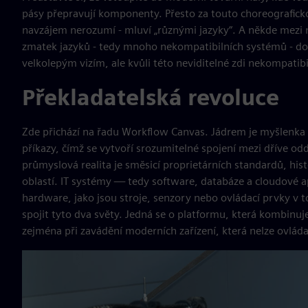
pásy přepravují komponenty. Přesto za touto choreograficko
navzájem nerozumí - mluví „různými jazyky“. A někde mezi n
zmatek jazyků - tedy mnoho nekompatibilních systémů - do f
velkolepým vizím, ale kvůli této neviditelné zdi nekompatib
Překladatelská revoluce
Zde přichází na řadu Workflow Canvas. Jádrem je myšlenka
příkazy, čímž se vytvoří srozumitelné spojení mezi dříve od
průmyslová realita je směsicí proprietárních standardů, hi
oblastí. IT systémy — tedy software, databáze a cloudové a
hardware, jako jsou stroje, senzory nebo ovládací prvky v 
spojit tyto dva světy. Jedná se o platformu, která kombinuje
zejména při zavádění moderních zařízení, která nelze ovlád