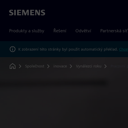
Siemens
Produkty a služby
Řešení
Odvětví
Partnerská síť
K zobrazení této stránky byl použit automatický překlad.
Chcet
Společnost
inovace
Vynálezci roku
Pracovní 
Home