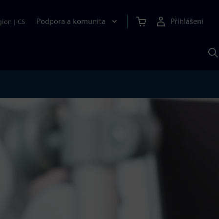
Podpora a komunita
Přihlášení
gion
|
CS
H
p
A
S