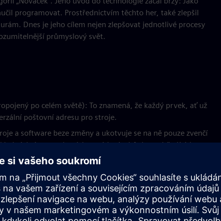
orii „Nováček“. Jeho úvod do technologie začal brzy: Jako
naučil programovat. Prostřednictvím těchto her, také zlepšil
turám. Dnes je jeho cílem nejen zlepšovat jednotlivé procesy
ozumitelnější průmyslový svět.
ropojený po celém světě): To znamená, že každý prvek, ať už
erzální poštovní adresu pro stroje.
roje a software beze změny a ukotvuje se na ně pouze zvenčí
kladných úprav nebo riskantních zásahů do probíhajících
ekládá mezi databázemi a roboty, mezi cloudem a továrnou.
sti, hranice výrobců a dokonce i technologické éry. Starší
, která je obtížně propojená — nyní mohou komunikovat díky
gencí. To je možné, protože Workflow Canvas je založen na
fikátorech, což umožňuje strojům a softwaru od různých