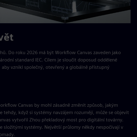
vět
ěchů. Do roku 2026 má být Workflow Canvas zaveden jako
národní standard IEC. Cílem je sloučit doposud oddělené
aby vznikl společný, otevřený a globálně přístupný
t. Workflow Canvas by mohl zásadně změnit způsob, jakým
ze tehdy, když si systémy navzájem rozumějí, může se objevit
Canvas vytvořil Zhou překladový most pro digitální továrny.
e složitými systémy. Největší průlomy někdy nespočívají v
romady.