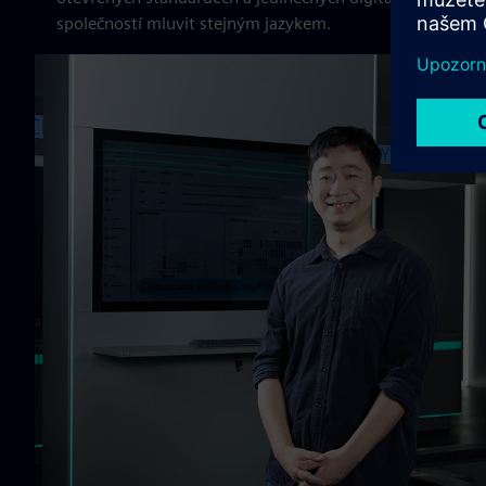
společností mluvit stejným jazykem.