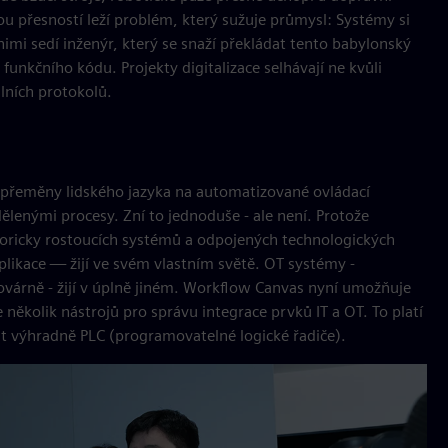
u přesností leží problém, který sužuje průmysl: Systémy si
imi sedí inženýr, který se snaží překládat tento babylonský
unkčního kódu. Projekty digitalizace selhávají ne kvůli
ilních protokolů.
 přeměny lidského jazyka na automatizované ovládací
dělenými procesy. Zní to jednoduše - ale není. Protože
storicky rostoucích systémů a odpojených technologických
plikace — žijí ve svém vlastním světě. OT systémy -
továrně - žijí v úplně jiném. Workflow Canvas nyní umožňuje
 několik nástrojů pro správu integrace prvků IT a OT. To platí
at výhradně PLC (programovatelné logické řadiče).