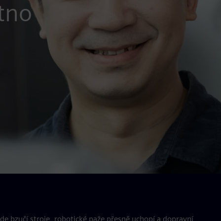
tno
ude bzučí stroje, robotické paže přesně uchopí a dopravní