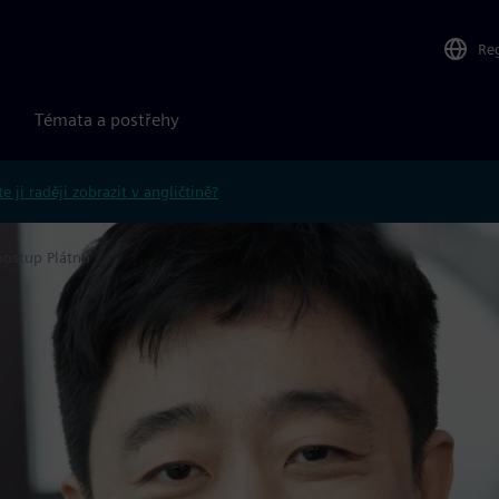
Re
Témata a postřehy
e ji raději zobrazit v angličtině?
postup Plátno