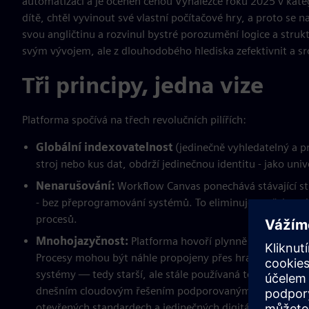
automatizací a je oceněn cenou Vynálezce roku 2025 v kateg
dítě, chtěl vyvinout své vlastní počítačové hry, a proto se 
svou angličtinu a rozvinul bystré porozumění logice a struk
svým vývojem, ale z dlouhodobého hlediska zefektivnit a sr
Tři principy, jedna vize
Platforma spočívá na třech revolučních pilířích:
Globální indexovatelnost
(jedinečně vyhledatelný a p
stroj nebo kus dat, obdrží jedinečnou identitu - jako univ
Nenarušování:
Workflow Canvas ponechává stávající st
- bez přeprogramování systémů. To eliminuje potřebu ná
procesů.
Mnohojazyčnost:
Platforma hovoří plynně IT a OT, př
Procesy mohou být náhle propojeny přes hranice společno
systémy — tedy starší, ale stále používaná technologie
dnešním cloudovým řešením podporovaným umělou inteli
otevřených standardech a jedinečných digitálních identi