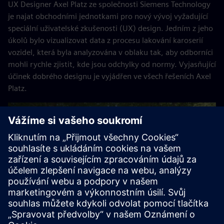
UX Designer Axel Platz ze společnosti Siemens Technology
je najat obchodními jednotkami pro nový vývoj vyžadující
speciální uživatelské zkušenosti (UX) design. Jedním z jeho
úkolů bylo vizualizovat data z procesu lakování karoserií
vozidel, která byla analyzována v oblaku tak, aby odborníci
mohli rychle zjistit, kde jsou odchylky od normy. Vyjasňující
účinek dobrého designu je vyjádřen ve všech řešeních Axel
Platz.
Play
03:42
Play
Mute
Settings
PIP
Enter