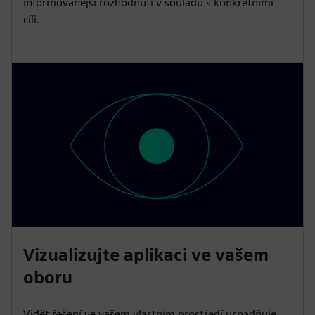
informovanější rozhodnutí v souladu s konkrétními
cíli.
Vizualizujte aplikaci ve vašem
oboru
Vidět řešení ve vašem vlastním prostředí usnadňuje