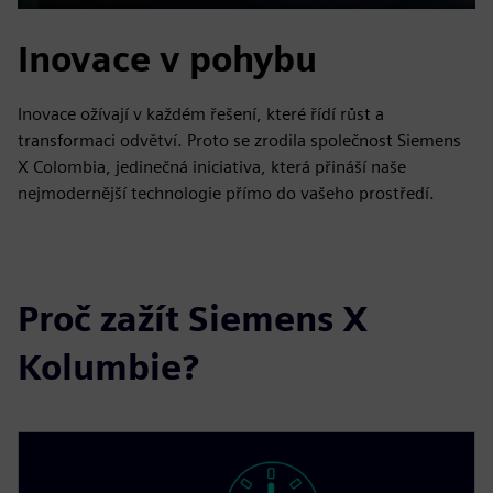
Play
Mute
Settings
PIP
Enter
fulls
Inovace v pohybu
Inovace ožívají v každém řešení, které řídí růst a
transformaci odvětví. Proto se zrodila společnost Siemens
X Colombia, jedinečná iniciativa, která přináší naše
nejmodernější technologie přímo do vašeho prostředí.
Proč zažít Siemens X
Kolumbie?