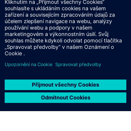
Naplánujte si návštěvu
Pokud máte zájem rezervovat si datum pro budoucí
návštěvu, dejte nám prosím vědět níže. Uveďte prosím svá
ideální data do sekce komentářů formuláře.