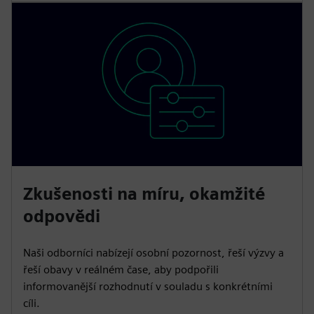
Zkušenosti na míru, okamžité
odpovědi
Naši odborníci nabízejí osobní pozornost, řeší výzvy a
řeší obavy v reálném čase, aby podpořili
informovanější rozhodnutí v souladu s konkrétními
cíli.