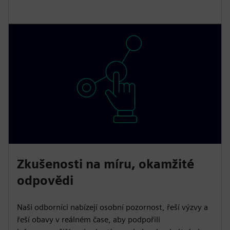
Zkušenosti na míru, okamžité
odpovědi
Naši odborníci nabízejí osobní pozornost, řeší výzvy a
řeší obavy v reálném čase, aby podpořili