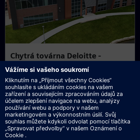
Chytrá továrna Deloitte -
Wichita, KS
Praktická chytrá továrna powered by Siemens &
Deloitte. Zjistěte, jak digitální dvojčata a automatizace
optimalizují skutečné výrobní postupy.
Prozkoumejte toto centrum