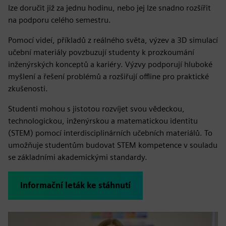
lze doručit již za jednu hodinu, nebo jej lze snadno rozšířit
na podporu celého semestru.
Pomocí videí, příkladů z reálného světa, výzev a 3D simulací
učební materiály povzbuzují studenty k prozkoumání
inženýrských konceptů a kariéry. Výzvy podporují hluboké
myšlení a řešení problémů a rozšiřují offline pro praktické
zkušenosti.
Studenti mohou s jistotou rozvíjet svou vědeckou,
technologickou, inženýrskou a matematickou identitu
(STEM) pomocí interdisciplinárních učebních materiálů. To
umožňuje studentům budovat STEM kompetence v souladu
se základními akademickými standardy.
Informační leták ke stáhnutí