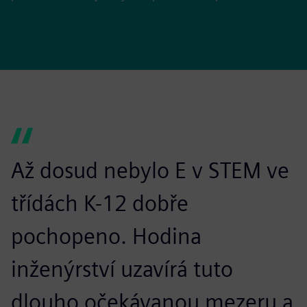
Až dosud nebylo E v STEM ve
třídách K-12 dobře
pochopeno. Hodina
inženýrství uzavírá tuto
dlouho očekávanou mezeru a