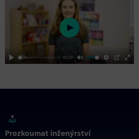
Play
00:29
Play
Mute
Settings
PIP
Enter
fulls
Prozkoumat inženýrství