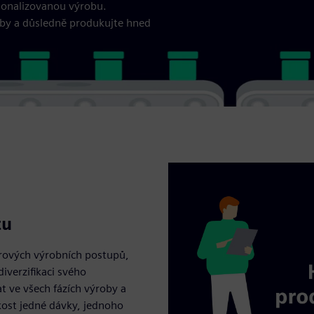
sonalizovanou výrobu.
roby a důsledně produkujte hned
tu
pírových výrobních postupů,
diverzifikaci svého
at ve všech fázích výroby a
ikost jedné dávky, jednoho