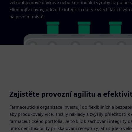
velkoobjemové dávkové nebo kontinuální výroby až po per
Eliminujte chyby, udržujte integritu dat ve všech fázích vý
na prvním místě.
Zajistěte provozní agilitu a efektivi
Farmaceutické organizace investují do flexibilních a bezpa
aby produkovaly více, snížily náklady a zvýšily příležitosti k 
farmaceutického portfolia. Je to klíč k zachování integrity d
umožnění flexibility při škálování receptury, ať už jde o vel