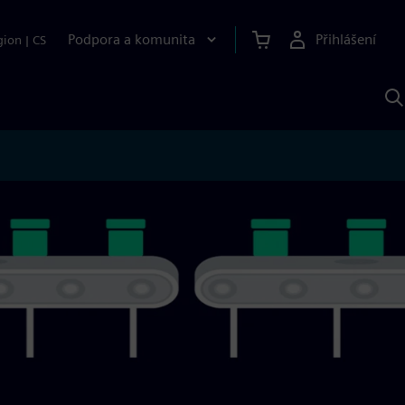
Podpora a komunita
Přihlášení
gion
|
CS
H
p
A
S