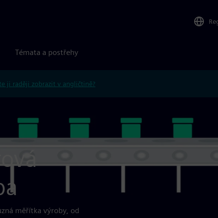
Re
Témata a postřehy
e ji raději zobrazit v angličtině?
rová
ba
různá měřítka výroby, od