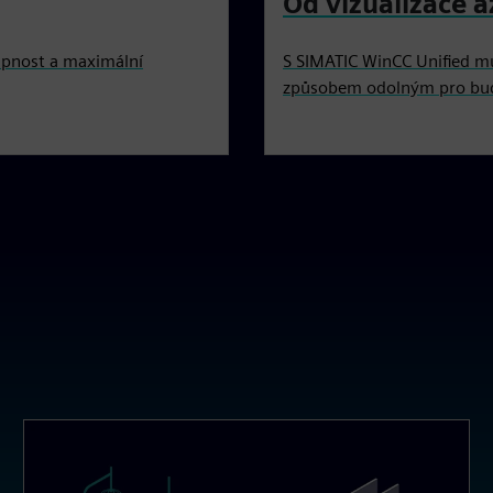
Od vizualizace a
tupnost a maximální
S SIMATIC WinCC Unified mů
způsobem odolným pro bu