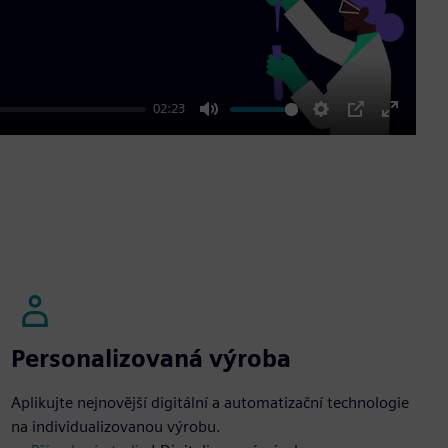
02:23
Mute
Settings
PIP
Enter
fullscre
Personalizovaná výroba
Aplikujte nejnovější digitální a automatizační technologie
na individualizovanou výrobu.