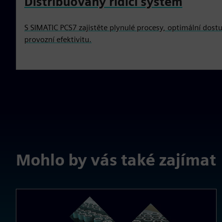
Distribuovaný řídicí systém
S SIMATIC PCS7 zajistěte plynulé procesy, optimální dos
provozní efektivitu.
Mohlo by vás také zajímat