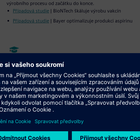
výrobního procesu od začátku do konce.
Případová studie
| BioNTech škáluje výrobu vakcín
Případová studie
| Bayer optimalizuje produkci aspirinu
Školení a údržba s VR/AR
Zajistěte bezpečnost a efektivitu pomocí pohlcujících
školení obsluhy.
Dozvědět se více
| Efektivní pohlcující tréninky