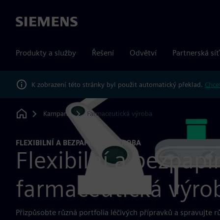
Siemens
Produkty a služby
Řešení
Odvětví
Partnerská síť
K zobrazení této stránky byl použit automatický překlad.
Chcet
Kampaně
Farmaceutická výroba
Home
FLEXIBILNÍ A BEZPAPÍROVÁ VÝROBA
Flexibilní a bezpapí
farmaceutická výro
Přizpůsobte různá portfolia léčivých přípravků a spravujte 