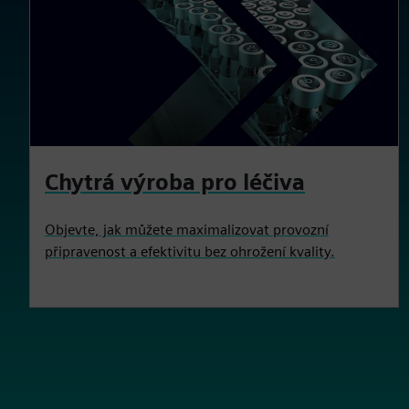
Chytrá výroba pro léčiva
Objevte, jak můžete maximalizovat provozní
připravenost a efektivitu bez ohrožení kvality.