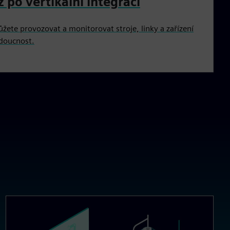
ž po vertikální integraci
žete provozovat a monitorovat stroje, linky a zařízení
doucnost.