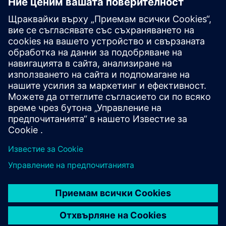
техните нужди.
Учебно членство | SITRAIN
access
Добре дошли в обучението в дигиталната ера!