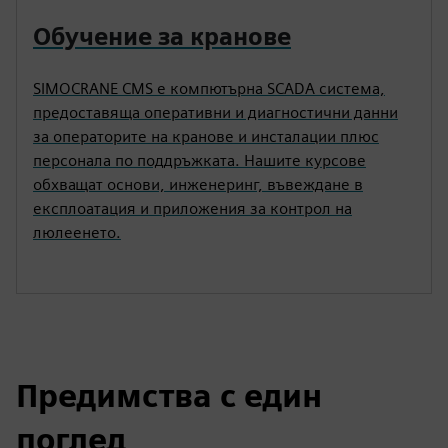
Обучение за кранове
SIMOCRANE CMS е компютърна SCADA система,
предоставяща оперативни и диагностични данни
за операторите на кранове и инсталации плюс
персонала по поддръжката. Нашите курсове
обхващат основи, инженеринг, въвеждане в
експлоатация и приложения за контрол на
люлеенето.
Предимства с един
поглед