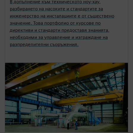
В допълнение към техническото ноу-хау,
разбирането на насоките и стандартите за
инженерство на инсталациите е от съществено
значение. Това портфолио от курсове по
директиви и стандарти предоставя знанията,
необходими за управление и изграждане на
разпределителни съоръжения.