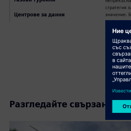
непрекъснат
стратегия 
Центрове за данни
значение. 
са изложени
електрохим
високоенер
експлозия и
Научет
Разгледайте свързани ре