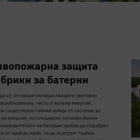
ивопожарна защита
абрики за батерии
да се отговори на нарастващото световно
възобновяема, чиста и зелена енергия,
м съществува голяма нужда от системи за
 на енергия, по-специално литиево-йонни
роизводителите на батерии трябва да подобрят
и от край до край, за да осигурят трайна