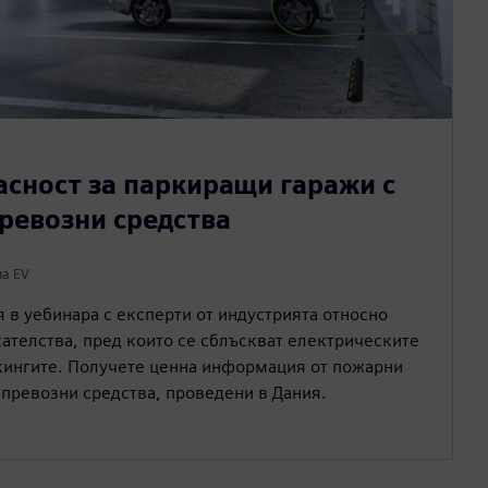
сност за паркиращи гаражи с
ревозни средства
на EV
 в уебинара с експерти от индустрията относно
телства, пред които се сблъскват електрическите
кингите. Получете ценна информация от пожарни
 превозни средства, проведени в Дания.