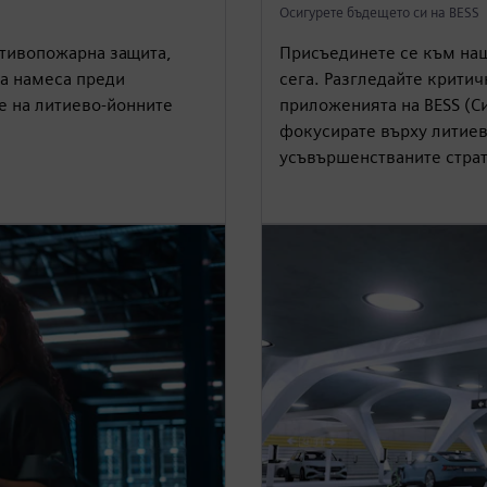
Осигурете бъдещето си на BESS
отивопожарна защита,
Присъединете се към наш
а намеса преди
сега. Разгледайте критич
е на литиево-йонните
приложенията на BESS (Си
фокусирате върху литиев
усъвършенстваните страт