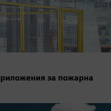
чението на сградата и
зирани концепции за защита
и приложения.
приложения за пожарна