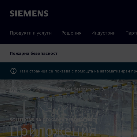
Siemens
Продукти и услуги
Решения
Индустрии
Парт
Пожарна безопасност
Тази страница се показва с помощта на автоматизиран п
Solutions
Пожарна безопасност
Приложения з
Home
SOLUTIONS ЗА ПОЖАРНА БЕЗОПАСНОСТ
Приложения