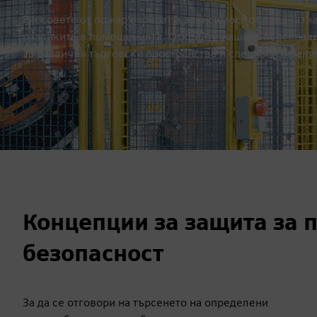
Рисковете от пожар варират в зависимост от предназна
разликите в помещенията. Открийте нашите персонали
за различни търговски пространства и специализиран
Концепции за защита за 
безопасност
За да се отговори на търсенето на определени