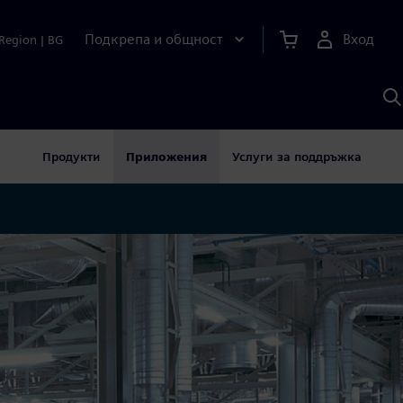
Подкрепа и общност
Вход
Region
|
BG
Т
с
S
Продукти
Приложения
Услуги за поддръжка