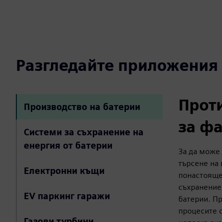
Разгледайте приложения
Прот
Производство на батерии
за ф
Системи за съхранение на
енергия от батерии
За да може 
търсене на 
Електронни къщи
понастояще
съхранение
EV паркинг гаражи
батерии. П
процесите с
Газови турбини