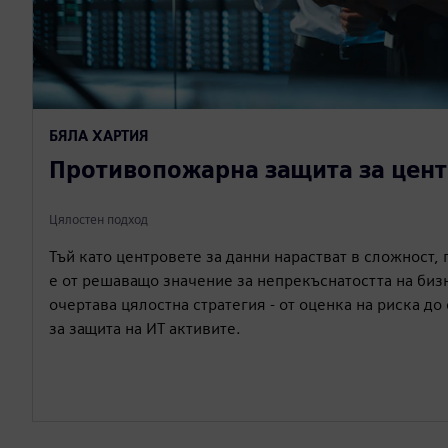
БЯЛА ХАРТИЯ
Противопожарна защита за цент
Цялостен подход
Тъй като центровете за данни нарастват в сложност,
е от решаващо значение за непрекъснатостта на бизн
очертава цялостна стратегия - от оценка на риска до
за защита на ИТ активите.