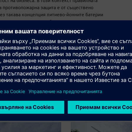
ост на бизнеса. В този контекст правилната
за противопожарна защита е от съществено
Без такава концепция литиево-йонните батерии
 на риск от термично бягство:
ична верижна реакция, която причинява
гийно отделяне на топлина чрез пожар,
 токсични газове.
е повече
сурси