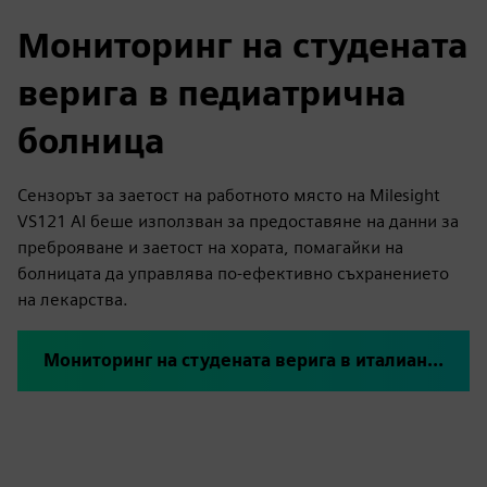
Мониторинг на студената
верига в педиатрична
болница
Сензорът за заетост на работното място на Milesight
VS121 AI беше използван за предоставяне на данни за
преброяване и заетост на хората, помагайки на
болницата да управлява по-ефективно съхранението
на лекарства.
Мониторинг на студената верига в италианска педиатрична болница