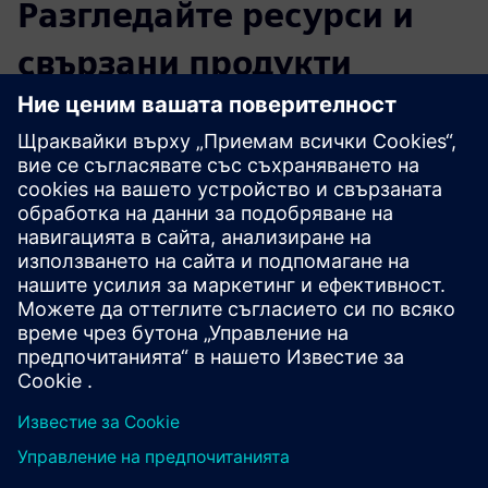
Разгледайте ресурси и
свързани продукти
Допълнителна информация и
ресурси
VS121/VS121-P Технически данни
VS121 Ръководство за потребителя
VS121-P Ръководство за потребителя
ВС121/ВС121-П бяла книга
Ръководство за интеграция: Sensors Milesight LoRaWAN
с Siemens Building X