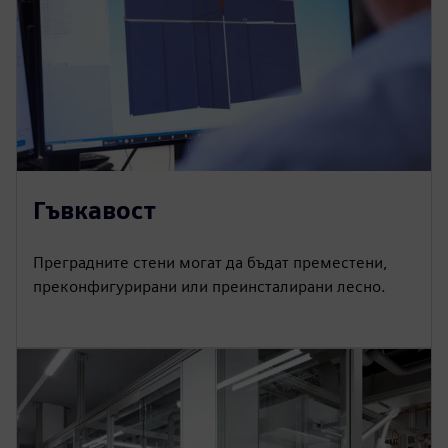
Гъвкавост
Преградните стени могат да бъдат преместени,
преконфигурирани или преинсталирани лесно.