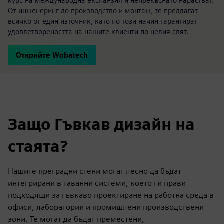
курс на международна експанзия и непрекъснато нарастват.
От инженеринг до производство и монтаж, те предлагат
всичко от един източник, като по този начин гарантират
удовлетвореността на нашите клиенти по целия свят.
Открийте Wobatech
Защо Гъвкав дизайн на
стаята?
Нашите преградни стени могат лесно да бъдат
интегрирани в таванни системи, което ги прави
подходящи за гъвкаво проектиране на работна среда в
офиси, лаборатории и промишлени производствени
зони. Те могат да бъдат преместени,