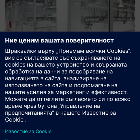
Модулност
Възможни са прости адаптации към преградните
стени, както и бързи настройки на позицията.