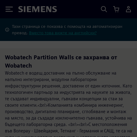
Siemens
Тази страница се показва с помощта на автоматизиран
превод.
Вместо това вижте на английски?
Wobatech Partition Walls се захранва от
Wobatech
Wobatech е водещ доставчик на пълно обслужване на
напълно интегрирани, модулни лабораторни
инфраструктурни решения, доставени от един източник. Като
технологичен партньор за индустрията на науките за живота,
те създават индивидуални, гъвкави концепции за стаи за
своите клиенти.<br/>Компанията комбинира инженеринг,
производство, дигитално планиране, сглобяване и монтаж
на място, за да създаде изключително гъвкава, устойчива на
бъдещето лабораторна среда. <br/><br/>С местоположения
във Волерау - Швейцария, Тетнанг - Германия и САЩ, те са на