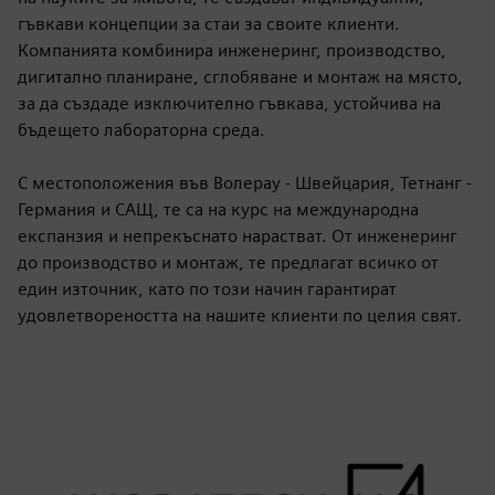
гъвкави концепции за стаи за своите клиенти.
Компанията комбинира инженеринг, производство,
дигитално планиране, сглобяване и монтаж на място,
за да създаде изключително гъвкава, устойчива на
бъдещето лабораторна среда.
С местоположения във Волерау - Швейцария, Тетнанг -
Германия и САЩ, те са на курс на международна
експанзия и непрекъснато нарастват. От инженеринг
до производство и монтаж, те предлагат всичко от
един източник, като по този начин гарантират
удовлетвореността на нашите клиенти по целия свят.