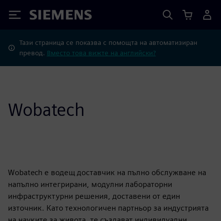
Siemens
Тази страница се показва с помощта на автоматизиран
превод.
Вместо това вижте на английски?
Wobatech
Wobatech е водещ доставчик на пълно обслужване на
напълно интегрирани, модулни лабораторни
инфраструктурни решения, доставени от един
източник. Като технологичен партньор за индустрията
на науките за живота, те създават индивидуални,