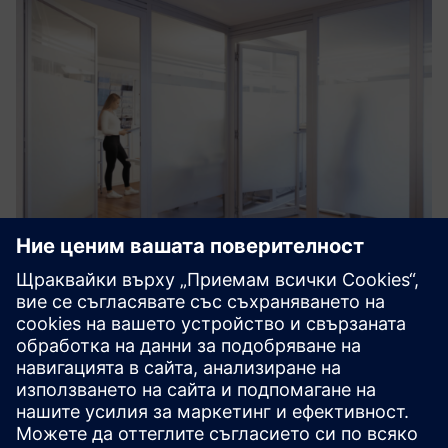
Wobatech Partition Walls
High sound insulation requirements and the demarcation
of protected areas require variable partition walls. Thanks
to the modular design, modifications and extensions,
including integration into the ceiling grid, are