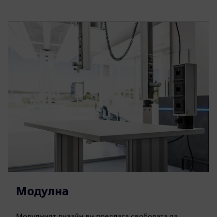
Модулна
Модулният дизайн ви предлага свободата да