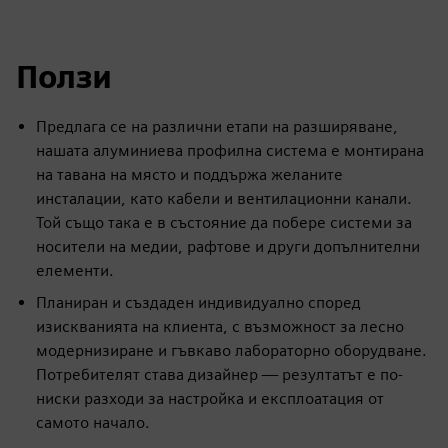
Ползи
Предлага се на различни етапи на разширяване,
нашата алуминиева профилна система е монтирана
на тавана на място и поддържа желаните
инсталации, като кабели и вентилационни канали.
Той също така е в състояние да побере системи за
носители на медии, рафтове и други допълнителни
елементи.
Планиран и създаден индивидуално според
изискванията на клиента, с възможност за лесно
модернизиране и гъвкаво лабораторно оборудване.
Потребителят става дизайнер — резултатът е по-
ниски разходи за настройка и експлоатация от
самото начало.