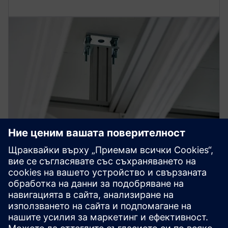
Носещ
Нашите таванни системи са способни лесно да