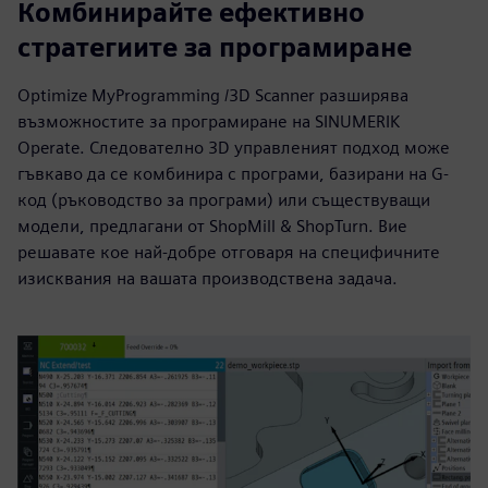
Комбинирайте ефективно
стратегиите за програмиране
Optimize MyProgramming /3D Scanner разширява
възможностите за програмиране на SINUMERIK
Operate. Следователно 3D управленият подход може
гъвкаво да се комбинира с програми, базирани на G-
код (ръководство за програми) или съществуващи
модели, предлагани от ShopMill & ShopTurn. Вие
решавате кое най-добре отговаря на специфичните
изисквания на вашата производствена задача.