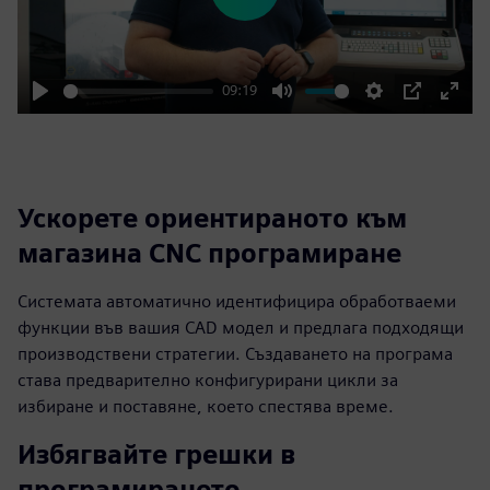
Play
09:19
Play
Mute
Settings
PIP
Enter
fulls
Ускорете ориентираното към
магазина CNC програмиране
Системата автоматично идентифицира обработваеми
функции във вашия CAD модел и предлага подходящи
производствени стратегии. Създаването на програма
става предварително конфигурирани цикли за
избиране и поставяне, което спестява време.
Избягвайте грешки в
програмирането