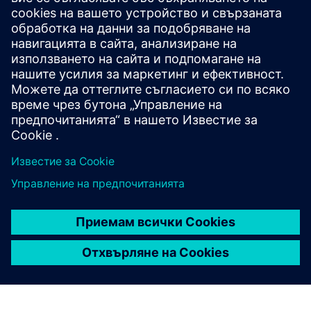
SINUMERIK ONE е ЦПУ, което максимизира
производителността на металорежещите
машини. Внедрявайте иновации по-бързо с
безпроблемно взаимодействие между
виртуалния и реалния свят