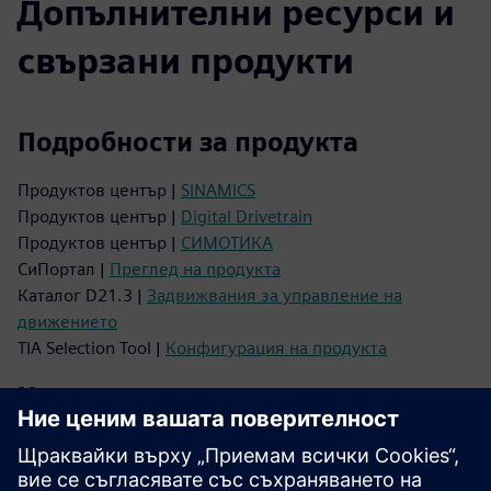
Допълнителни ресурси и
свързани продукти
Подробности за продукта
Продуктов център |
SINAMICS
Продуктов център |
Digital Drivetrain
Продуктов център |
СИМОТИКА
СиПортал |
Преглед на продукта
Каталог D21.3 |
Задвижвания за управление на
движението
TIA Selection Tool |
Конфигурация на продукта
Инструменти и изтегляния
TIA Portal STEP 7 |
Пробен софтуер
База данни с изображения |
Снимки и измерения на