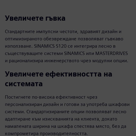
Увеличете гъвка
Стандартните импулсни честоти, здравият дизайн и
оптимизираното обезвреждане позволяват гъвкаво
използване. SINAMICS S120 се интегрира лесно в
съществуващите системи SINAMICS или MASTERDRIVES
и рационализира инженерството чрез модулни опции.
Увеличете ефективността на
системата
Постигнете по-висока ефективност чрез
персонализиран дизайн и готови за употреба шкафови
системи. Стандартизираните опции позволяват лесно
адаптиране към изискванията на клиента, докато
намалената ширина на шкафа спестява място, без да
компрометира производителността.