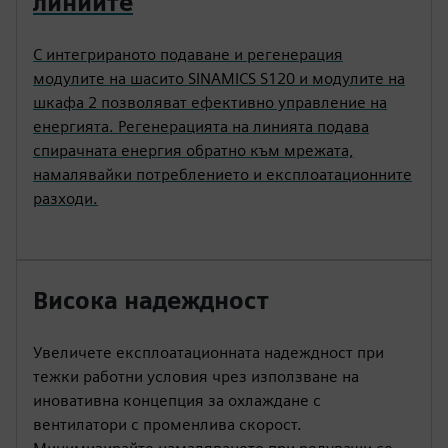
линиите
С интегрираното подаване и регенерация
модулите на шасито SINAMICS S120 и модулите на
шкафа 2 позволяват ефективно управление на
енергията. Регенерацията на линията подава
спирачната енергия обратно към мрежата,
намалявайки потреблението и експлоатационните
разходи.
Висока надеждност
Увеличете експлоатационната надеждност при
тежки работни условия чрез използване на
иновативна концепция за охлаждане с
вентилатори с променлива скорост.