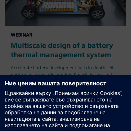
WEBINAR
Multiscale design of a battery
thermal management system
Accelerate battery development with in-depth cell
performance analysis, module & pack design, and
virtual thermal management system validation.
Watch the webinar.