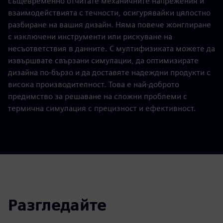
същевременно отчитате механичните напрежения и
взаимодействията с течности, осигурявайки цялостно
разбиране на вашия дизайн. Няма повече жонглиране
с изключени инструменти или рискуване на
несъответствия в данните. С мултифизиката можете да
извършвате свързани симулации, да оптимизирате
дизайна по-бързо и да доставяте надеждни продукти с
висока производителност. Това е най-доброто
предимство за решаване на сложни проблеми с
термична симулация с прецизност и ефективност.
Разгледайте