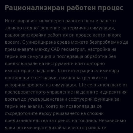
Рационализиран работен процес
Интегрираният инженерен работен плот е вашето
„всичко в едно“ решение за термична симулация,
рационализирайки работния ви процес както никога
досега. С унифицирана среда можете безпроблемно да
преминавате между CAD геометрия, настройка на
термична симулация и последваща обработка без
превключване на инструменти или повторно
импортиране на данни. Тази интеграция елиминира
повтарящите се задачи, намалява грешките и
ускорява процеса на симулация. Ще се възползвате от
последователното управление на данните и директния
достъп до усъвършенствани софтуерни функции за
термичен анализ, което ви позволява да се
съсредоточите върху решаването на сложни
предизвикателства за пренос на топлина. Независимо
дали оптимизирате дизайна или отстранявате