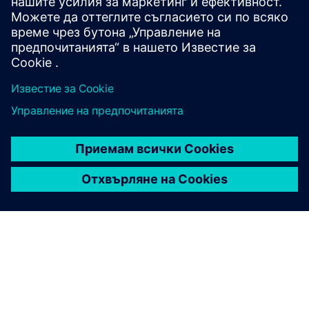
Често задавани въпроси
Какви са основните
предимства на използването
на Simcenter за термични
симулации?
Може ли Simcenter да
симулира топлинни ефекти в
електронните системи?
Може ли Simcenter да