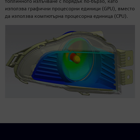
топлинното излъчване с порядък по-бързо, като
използва графични процесорни единици (GPU), вместо
да използва компютърна процесорна единица (CPU).