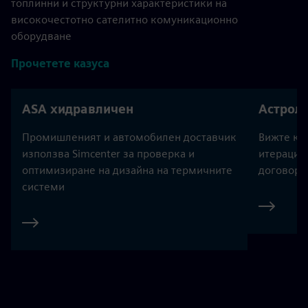
топлинни и структурни характеристики на
високочестотно сателитно комуникационно
оборудване
Прочетете казуса
ASA хидравличен
Астрол
Промишленият и автомобилен доставчик
Вижте как
използва Simcenter за проверка и
итерация 
оптимизиране на дизайна на термичните
договор 
системи