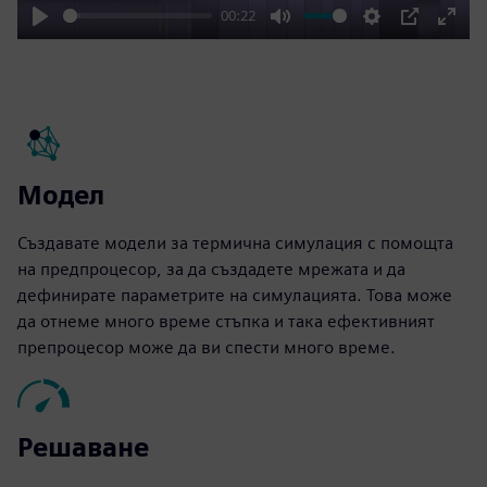
00:22
Play
Mute
Settings
PIP
Enter
fulls
Модел
Създавате модели за термична симулация с помощта
на предпроцесор, за да създадете мрежата и да
дефинирате параметрите на симулацията. Това може
да отнеме много време стъпка и така ефективният
препроцесор може да ви спести много време.
Решаване