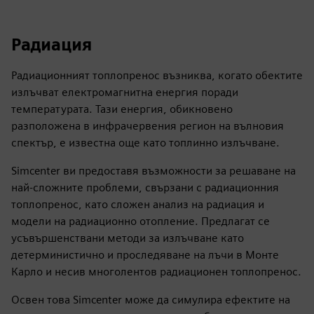
Радиация
Радиационният топлопренос възниква, когато обектите
излъчват електромагнитна енергия поради
температурата. Тази енергия, обикновено
разположена в инфрачервения регион на вълновия
спектър, е известна още като топлинно излъчване.
Simcenter ви предоставя възможности за решаване на
най-сложните проблеми, свързани с радиационния
топлопренос, като сложен анализ на радиация и
модели на радиационно отопление. Предлагат се
усъвършенствани методи за излъчване като
детерминистично и проследяване на лъчи в Монте
Карло и несив многолентов радиационен топлопренос.
Освен това Simcenter може да симулира ефектите на