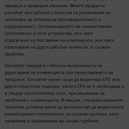
процеси и природни явления. Много продукти
разчитат на стабилна стратегия за управление на
топлината за оптимална производителност и
издръжливост. Оптимизирането на конвективния
топлопренос в тези устройства, или чрез
стратегическо поставяне на компоненти, или чрез
използване на други работни течности, е сложен
проблем.
Simcenter предлага стабилни възможности за
адресиране на конвекцията при проектирането на
продукти. Simcenter може също да моделира CFD или
други опростени подходи, когато CFD не е необходим и
е твърде изчислително скъп, при решаване на
проблеми с конвекцията. И накрая, специализираните
гранични условия могат да ви помогнат да моделирате
конвекционен топлопренос за сложни системи, като
например в приложения на газови турбини.