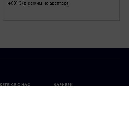
+60° C (в режим на адаптер).
ЕТЕ СЕ С НАС
КАРИЕРИ
кт
Работа и кариера
вни офиси
Отворени позиции