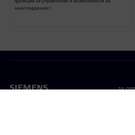
функции за управление и възможности за
многозадачност.
ЗА СИ
За нас
Лидерс
Новини