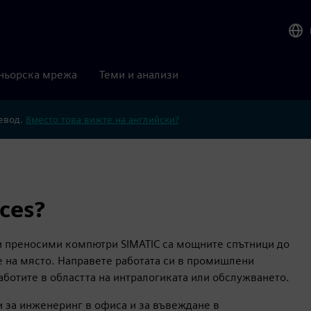
ньорска мрежа
Теми и анализи
ревод.
Вместо това вижте на английски?
ces?
и преносими компютри SIMATIC са мощните спътници до
е на място. Направете работата си в промишлени
аботите в областта на интралогиката или обслужването.
и за инженеринг в офиса и за въвеждане в