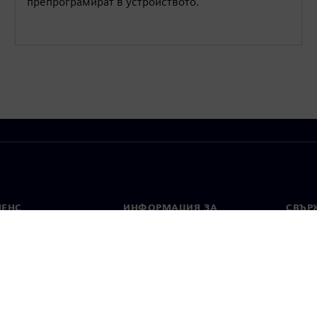
препрограмират в устройството.
МЕНС
ИНФОРМАЦИЯ ЗА
СВЪРЖ
ФИРМАТА
Конта
Фирма
тво
Свето
Връзки с инвеститорите
 и преса
Стратегия