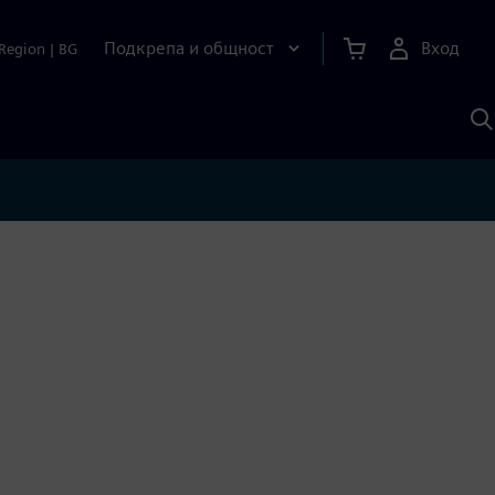
Подкрепа и общност
Вход
Region
|
BG
Т
с
S