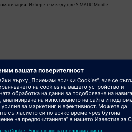
томатизация. Изберете между две SIMATIC Mobile
Останете свързани в полето
MD 34A разполага с Wi-Fi 6 връзки, съвместимост с
Bluetooth v5.3, RFID и баркод скенери. MD 57-A
разполага с интегрирани интерфейси за директно
свързване на машина и система, HDMI връзки и USB