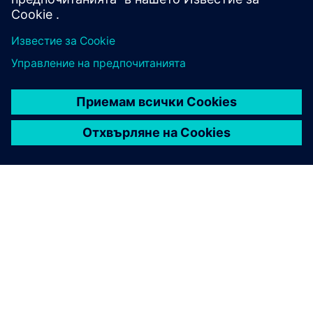
За да се защитят инсталациите, системите, машините и
мрежите срещу киберзаплахи, е необходимо да се
прилага и да се поддържа непрекъснато цялостна,
съвременна концепция за индустриална сигурност.
Продуктите и решенията на Siemens формират само
един елемент от подобна концепция. За повече
информация относно индустриалната сигурност, моля
посетете.
Научете повече