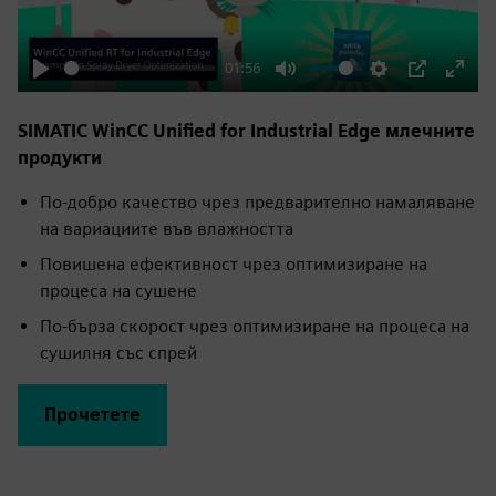
01:56
Play
Mute
Settings
PIP
Enter
fulls
SIMATIC WinCC Unified for Industrial Edge млечните
продукти
По-добро качество чрез предварително намаляване
на вариациите във влажността
Повишена ефективност чрез оптимизиране на
процеса на сушене
По-бърза скорост чрез оптимизиране на процеса на
сушилня със спрей
Прочетете