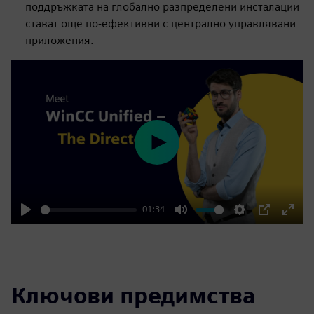
поддръжката на глобално разпределени инсталации
стават още по-ефективни с централно управлявани
приложения.
Play
01:34
Play
Mute
Settings
PIP
Enter
fulls
Ключови предимства