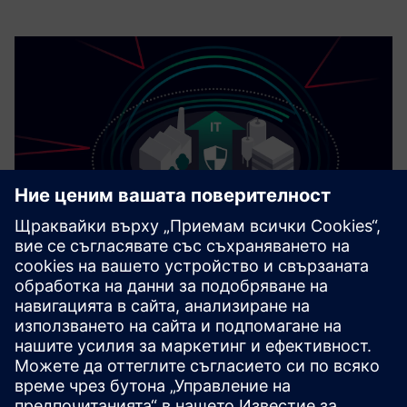
Cybersecurity за промишлеността
Информация Security
сигурността