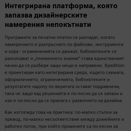
Интегрирана платформа, която
запазва дизайнерските
намерения непокътнати
Програмите за печатни платки се разпадат, когато
намерението е разпръснато по файлове, инструменти
и хора - ограниченията се движат, библиотеките се
различават и „племенното знание“ става единственият
начин да се разбере защо нещо е направено. Xpedition
е проектиран като интегрирана среда, където схемата,
оформлението, ограниченията, библиотеките и
резултатите надолу по веригата остават подравнени,
така че
защо
зад решенията е по-лесно да се запази и
как
е по-лесно да се прилага с развитието на дизайна.
Как изглежда това на практика: по-малко стъпки за
превод, по-малко несъответствия между домейните и
работен поток, при който промените са по-лесни за