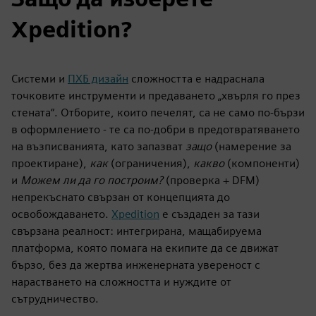
Xpedition?
Системи и
ПХБ дизайн
сложността е надраснала
точковите инструменти и предаването „хвърля го през
стената“. Отборите, които печелят, са не само по-бързи
в оформлението - те са по-добри в предотвратяването
на възписванията, като запазват
защо
(намерение за
проектиране),
как
(ограничения),
какво
(компоненти)
и
Можем ли да го построим?
(проверка + DFM)
непрекъснато свързан от концепцията до
освобождаването.
Xpedition
е създаден за тази
свързана реалност: интегрирана, мащабируема
платформа, която помага на екипите да се движат
бързо, без да жертва инженерната увереност с
нарастването на сложността и нуждите от
сътрудничество.