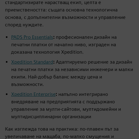
стандартизирате нарастващ екип, целта е
приемствеността: същата основна технологична
основа, с допълнителни възможности и управление
според нуждите.
PADS Pro Essentials
:
професионален дизайн на
печатни платки от начално ниво, изграден на
доказана технология Xpedition.
Xpedition Standard
:
Адаптируемо решение за дизайн
на печатни платки за независими инженери и малки
екипи. Най-добър баланс между цена и
възможности.
Xpedition Enterprise
:
напълно интегрирано
внедряване на предприятията с поддържано
управление за мулти-сайтови, мултидомейни и
мултидисциплинарни организации
Как изглежда това на практика: по-плавен път за
увеличаване на мащаба, по-малко смущения и