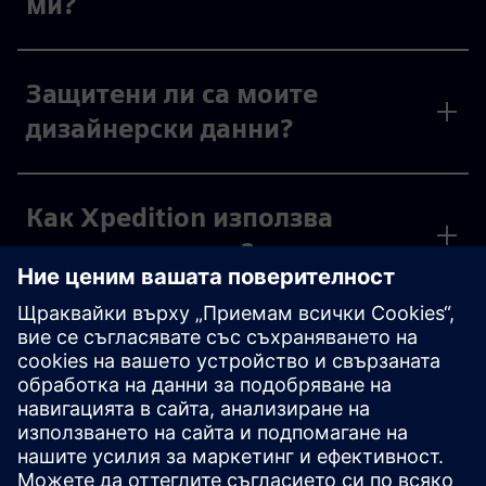
ми?
Защитени ли са моите
дизайнерски данни?
Как Xpedition използва
свързани услуги?
ЧЕСТО ЗАДАВАНИ ВЪПРОСИ