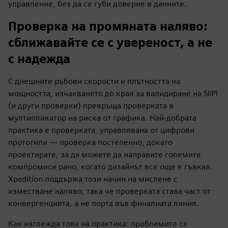
управление, без да се губи доверие в данните.
Проверка на промяната наляво:
сближавайте се с увереност, а не
с надежда
С днешните ръбови скорости и плътността на
мощността, изчакването до края за валидиране на SI/PI
(и други проверки) превръща проверката в
мултипликатор на риска от графика. Най-добрата
практика е проверката, управлявана от цифрови
прототипи — проверка постепенно, докато
проектирате, за да можете да направите големите
компромиси рано, когато дизайнът все още е гъвкав.
Xpedition поддържа този начин на мислене с
изместване наляво, така че проверката става част от
конвергенцията, а не порта във финалната линия.
Как изглежда това на практика: проблемите се