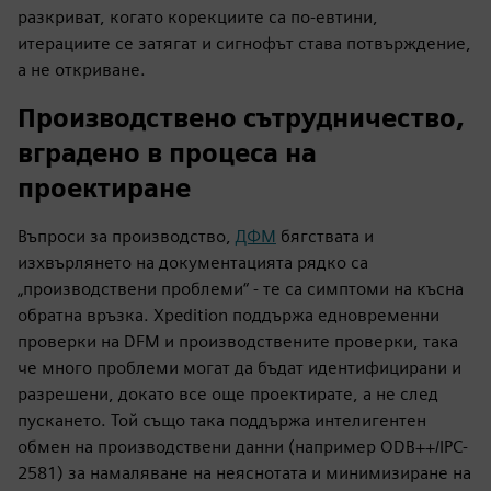
разкриват, когато корекциите са по-евтини,
итерациите се затягат и сигнофът става потвърждение,
а не откриване.
Производствено сътрудничество,
вградено в процеса на
проектиране
Въпроси за производство,
ДФМ
бягствата и
изхвърлянето на документацията рядко са
„производствени проблеми“ - те са симптоми на късна
обратна връзка. Xpedition поддържа едновременни
проверки на DFM и производствените проверки, така
че много проблеми могат да бъдат идентифицирани и
разрешени, докато все още проектирате, а не след
пускането. Той също така поддържа интелигентен
обмен на производствени данни (например ODB++/IPC-
2581) за намаляване на неяснотата и минимизиране на