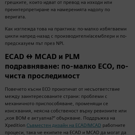
грешките, които идват от превод на изходи или
преинтерпретиране на намеренията надолу по
веригата.
Как изглежда това на практика: по-малко избягваеми
цикли напред-назад с производители/асемблери и по-
предсказуем път през NPI.
ECAD ↔ MCAD и PLM
подравняване: по-малко ECO, по-
чиста проследимост
Повечето късни ECO произтичат от несъответствие
между заинтересованите страни: проблеми с
механичното приспособяване, променящи се
изисквания, неясна собственост върху ревизиите или
„коя BOM е актуална?“ объркване. Поддръжка на
Xpedition
Съвместен дизайн на ECAD/MCAD
работните
процеси, така че екипите на ECAD и MCAD да могат да