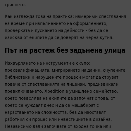
триенето.
Как изглежда това на практика: измерими спестявания
на време при изпълнението на оформлението,
проверката и пускането на дейности - без да се
изисква от екипите да се доверят на черна кутия.
Път на растеж без задънена улица
Изхвърлянето на инструменти е скъпо:
преквалификацията, мигрирането на данни, счупените
библиотеки и нарушените процеси могат да струват
повече от спестяванията на лицензи, предизвикали
превключването. Xpedition е умишлено семейство,
което позволява на екипите да започнат с това, от
което се нуждаят днес и да се мащабират с
нарастването на сложността, без да изоставят
работния си процес или инвестициите в дизайна.
Независимо дали започвате от входна точка или