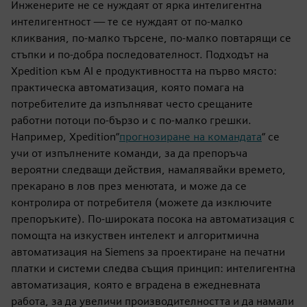
Инженерите не се нуждаят от ярка интелигентна
интелигентност — те се нуждаят от по-малко
кликвания, по-малко търсене, по-малко повтарящи се
стъпки и по-добра последователност. Подходът на
Xpedition към AI е продуктивността на първо място:
практическа автоматизация, която помага на
потребителите да изпълняват често срещаните
работни потоци по-бързо и с по-малко грешки.
Например, Xpedition“
прогнозиране на командата
“ се
учи от изпълнените команди, за да препоръча
вероятни следващи действия, намалявайки времето,
прекарано в лов през менютата, и може да се
контролира от потребителя (можете да изключите
препоръките). По-широката посока на автоматизация с
помощта на изкуствен интелект и алгоритмична
автоматизация на Siemens за проектиране на печатни
платки и системи следва същия принцип: интелигентна
автоматизация, която е вградена в ежедневната
работа, за да увеличи производителността и да намали