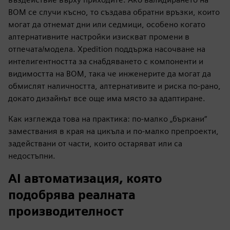
BOM се случи късно, то създава обратни връзки, които
могат да отнемат дни или седмици, особено когато
алтернативните настройки изискват промени в
отпечата/модела. Xpedition поддържа насочване на
интелигентността за снабдяването с компоненти и
видимостта на BOM, така че инженерите да могат да
обмислят наличността, алтернативите и риска по-рано,
докато дизайнът все още има място за адаптиране.
Как изглежда това на практика: по-малко „бъркани“
замествания в края на цикъла и по-малко препроекти,
задействани от части, които остаряват или са
недостъпни.
AI автоматизация, която
подобрява реалната
производителност