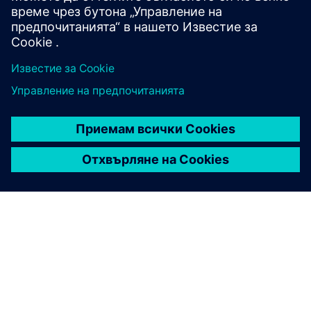
Сътрудничество
Как мога да си сътруднича с
помощта на Xpedition?
Как Xpedition помага при
сътрудничеството между
ECAD — MCAD?
Могат ли разпределените
екипи да работят
ефективно?