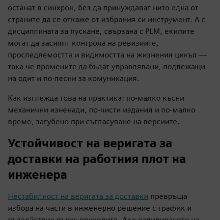
останат в синхрон, без да принуждават нито една от
страните да се откаже от избрания си инструмент. А с
дисциплината за пускане, свързана с PLM, екипите
могат да засилят контрола на ревизиите,
проследяемостта и видимостта на жизнения цикъл —
така че промените да бъдат управлявани, подлежащи
на одит и по-лесни за комуникация.
Как изглежда това на практика: по-малко късни
механични изненади, по-чисти издания и по-малко
време, загубено при съгласуване на версиите.
Устойчивост на веригата за
доставки на работния плот на
инженера
Нестабилност на веригата за доставки
превръща
избора на части в инженерно решение с график и
въздействие върху приходите. Ако валидирането на