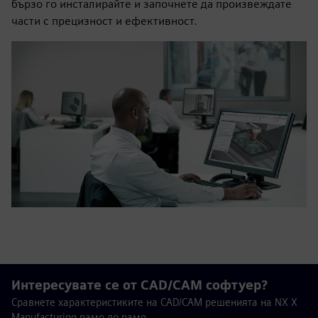
бързо го инсталирайте и започнете да произвеждате
части с прецизност и ефективност.
Интересувате се от CAD/CAM софтуер?
Сравнете характеристиките на CAD/CAM решенията на NX X
Manufacturing рамо до рамо.