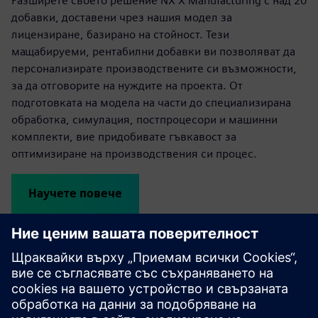
Разширете своето решение NX X Manufacturing с над 20
добавки, доставени чрез нашия модел за
лицензиране, базирано на стойност. Тези
мащабируеми, рентабилни добавки ви позволяват да
персонализирате производствените си възможности,
за да отговорите на нуждите на проекта. От
подготовката на модела на части до специализирана
обработка, симулация, постпроцесори и машинни
комплекти, вие придобивате гъвкавост за
оптимизиране на производствения си процес.
Научете повече