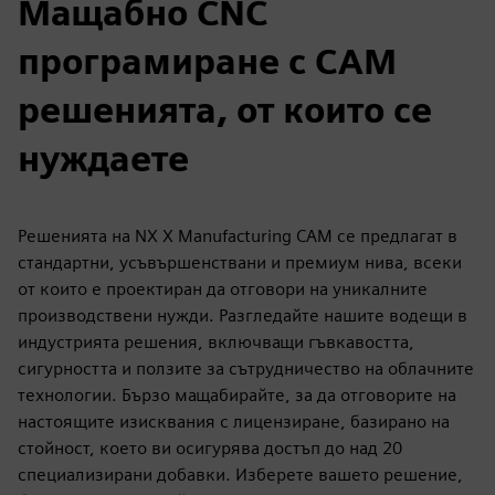
Мащабно CNC
програмиране с CAM
решенията, от които се
нуждаете
Решенията на NX X Manufacturing CAM се предлагат в
стандартни, усъвършенствани и премиум нива, всеки
от които е проектиран да отговори на уникалните
производствени нужди. Разгледайте нашите водещи в
индустрията решения, включващи гъвкавостта,
сигурността и ползите за сътрудничество на облачните
технологии. Бързо мащабирайте, за да отговорите на
настоящите изисквания с лицензиране, базирано на
стойност, което ви осигурява достъп до над 20
специализирани добавки. Изберете вашето решение,