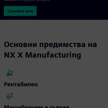
Сравнете сега
Основни предимства на
NX X Manufacturing
Рентабилен
Мащабируем и гъвкав