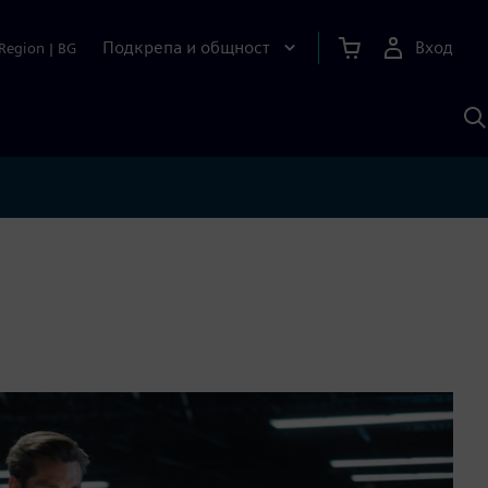
Подкрепа и общност
Вход
Region
|
BG
Т
с
S