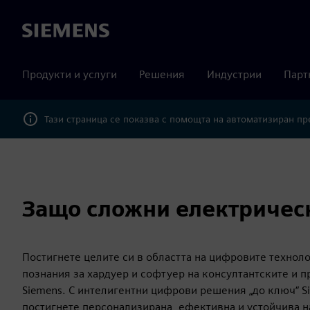
Siemens
Продукти и услуги
Решения
Индустрии
Парт
Тази страница се показва с помощта на автоматизиран п
Защо сложни електричес
Постигнете целите си в областта на цифровите техноло
познания за хардуер и софтуер на консултантските и 
Siemens. С интелигентни цифрови решения „до ключ“ S
постигнете персонализирана, ефективна и устойчива 