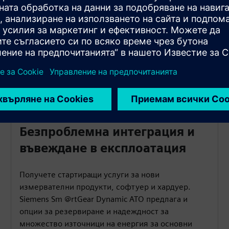
Безпроблемна интеграция и
въвеждане в експлоатация
Получете стартиращи услуги за нови
измервателни продукти, софтуер и хардуер.
Siemens Sm @rtGear Dynamic ATO предлага и
опции за резервиране и надеждност за
множество източници на енергия за основни