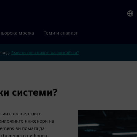
ньорска мрежа
Теми и анализи
ревод.
Вместо това вижте на английски?
ки системи?
гии с експертните
приложните инженери на
iemens ви помага да
на бъдещето цифрова