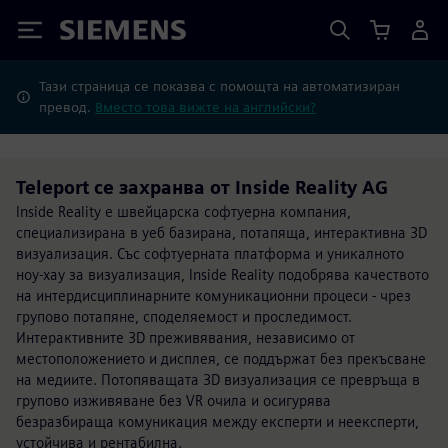
Siemens
Тази страница се показва с помощта на автоматизиран
превод.
Вместо това вижте на английски?
Teleport се захранва от Inside Reality AG
Inside Reality е швейцарска софтуерна компания,
специализирана в уеб базирана, потапяща, интерактивна 3D
визуализация. Със софтуерната платформа и уникалното
ноу-хау за визуализация, Inside Reality подобрява качеството
на интердисциплинарните комуникационни процеси - чрез
групово потапяне, споделяемост и проследимост.
Интерактивните 3D преживявания, независимо от
местоположението и дисплея, се поддържат без прекъсване
на медиите. Потопяващата 3D визуализация се превръща в
групово изживяване без VR очила и осигурява
безразбираща комуникация между експерти и неексперти,
устойчива и рентабилна.