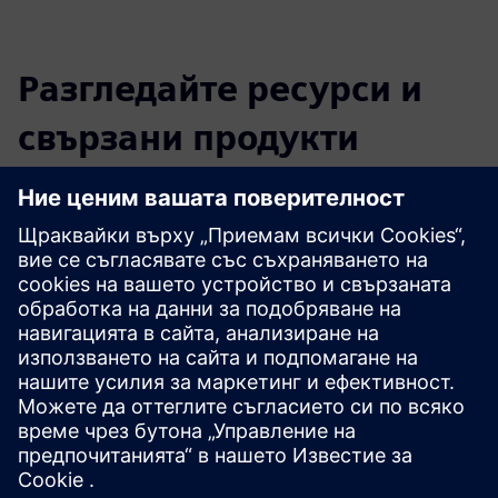
Разгледайте ресурси и
свързани продукти
Допълнителна информация и
ресурси
Допълнителна информация
Предпоставки
icRoom
IR микросайт
Хардуер