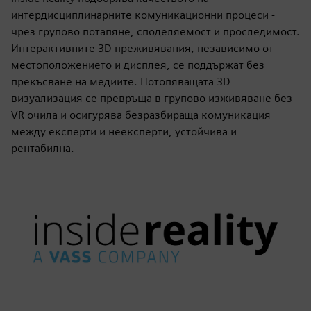
интердисциплинарните комуникационни процеси -
чрез групово потапяне, споделяемост и проследимост.
Интерактивните 3D преживявания, независимо от
местоположението и дисплея, се поддържат без
прекъсване на медиите. Потопяващата 3D
визуализация се превръща в групово изживяване без
VR очила и осигурява безразбираща комуникация
между експерти и неексперти, устойчива и
рентабилна.