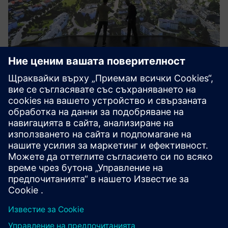
icRoom
Дизайнът на icRoom е уникална комбинация от услуги,
която създава две съдържателни, визуално и
аудиторски синхронизирани работни пространства за
екипи на две или повече места. В същото време
неограничен брой мобилни участници мога...
Научете повече